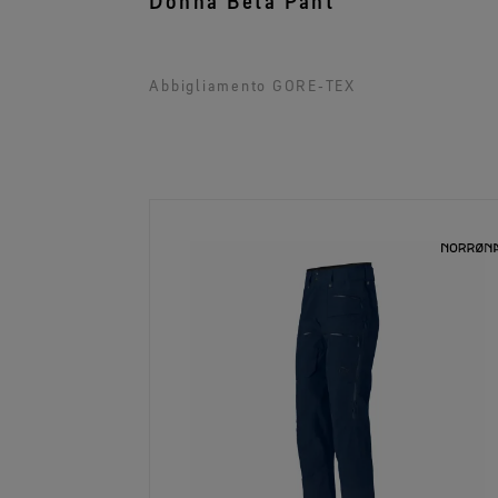
Donna Beta Pant
Abbigliamento GORE‑TEX