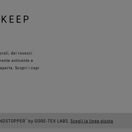
 KEEP
rali, dai rovesci
mente antivento e
aperta. Scopri i capi
®
 WINDSTOPPER
by GORE‑TEX LABS.
Scegli la linea giusta
.