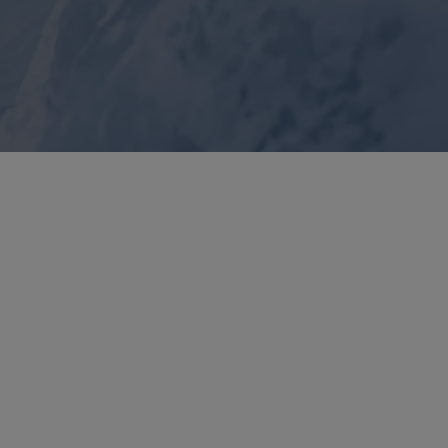
edi tutte le tecnologie delle
Vedi tutte le tecnologie dei guanti
calzature