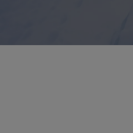
Test guanti
Tour virtuale del laboratorio