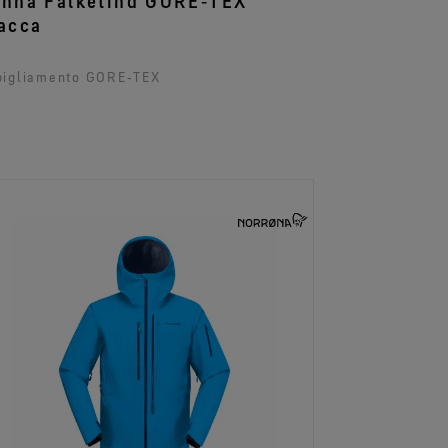
nna Falketind GORE‑TEX
acca
bigliamento GORE‑TEX