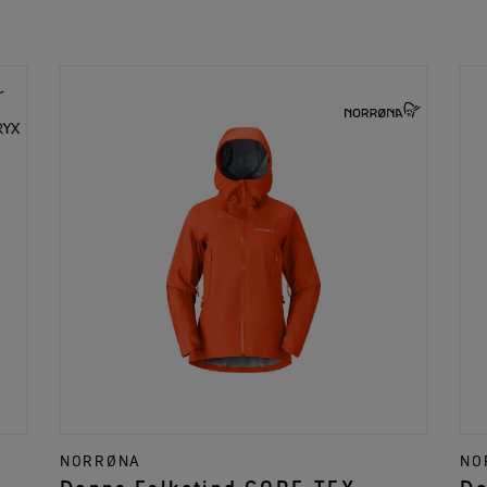
NORRØNA
NO