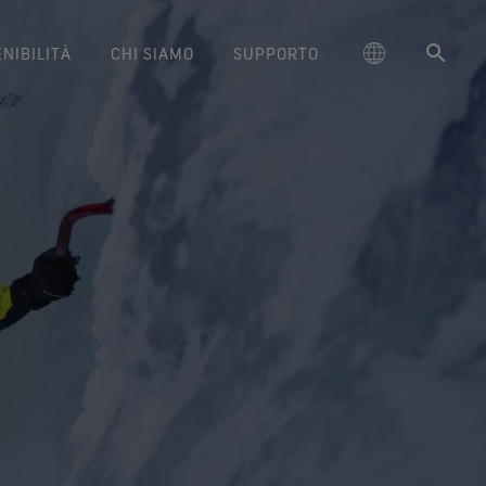
NIBILITÀ
CHI SIAMO
SUPPORTO
schland
uzioni per la manutenzione
dotti lifestyle GORE‑TEX®
Calzature GORE‑TEX®
Freeride World Tour
L'importanza di una qualità che
Brand Ambassador GORE‑TEX®
大中华区-中国大陆
Guanti GORE‑TEX®
Arc'teryx
Contatti
Comfort e protezione.
Comfort e protezione.
dura nel tempo
Performance responsabile
ge
ttamento idrorepellente a
GORE‑TEX Gear Tour
대한민국
Garanzia e resi
Burton
La durabilità è ormai un aspetto
Azioni responsabili grazie
ature GORE‑TEX® Invisible
lunga durata (DWR)
Guanti WINDSTOPPER® Stretch
essenziale nel settore delle
l'innovazione basata sulla
ed Kingdom
ie video “Breaking Trails”
日本
Domande frequenti
Mammut
Fit
by GORE‑TEX LABS®
attrezzature outdoor. Scopriamo
scienza.
rmazioni sulla riparazione
stile che vuoi, la vestibilità
Vestibilità aderente. Maggiore
insieme perché: scarica subito il
大中華區–台灣/香港
Norrøna
che cerchi. Garanzia di
controllo. Fatti per essere
nostro white paper.
Prodotti di lunga durata
impermeabilità.
indossati.
ce
Australia / New Zealand
ione basata sulla scienza
Calzature GORE‑TEX®
Guanti WINDSTOPPER® by
ña
SURROUND®
GORE‑TEX LABS®
Un impegno a tutto tondo
tema di traspirabilità totale
Completamente antivento.
per i piedi.
Comfort eccezionale.