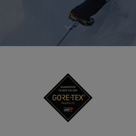
Completamente antivento.
Massima traspirabilità.
V
Vedi tutte le tecnologie
dell’abbigliamento