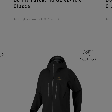
Donna Falketind GORE‑TEX
Do
Giacca
Gi
Abbigliamento GORE‑TEX
Ab