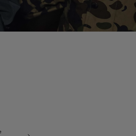
e
La transpiration sous forme de vapeur d’eau s’échappe fa