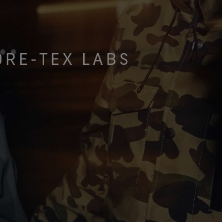
intégrale pour vos pieds.
exceptionnel.
r toutes les technologies de
Voir toutes les technologies de
chaussures
gants
ORE‑TEX LABS