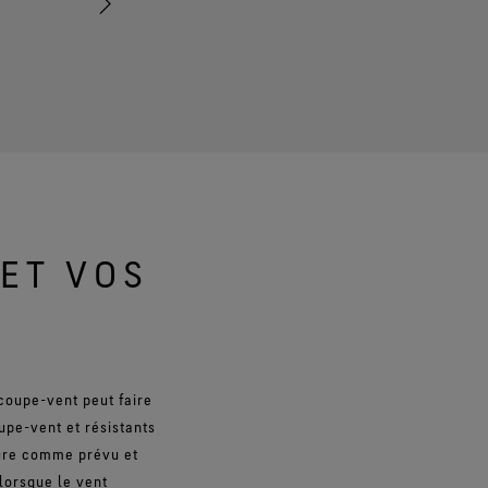
vous restez au sec et votre confort est préservé
ET VOS
 coupe-vent peut faire
pe-vent et résistants
nture comme prévu et
 lorsque le vent