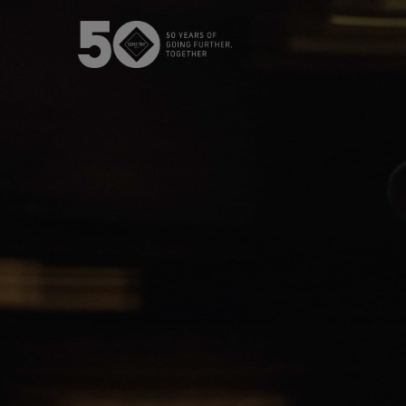
La membrane GORE‑TEX®
Pr
U
Produits GORE‑TEX® Nouvelle
Génération
Découvrez les produits
Produits 
GORE‑TEX® dotés d’une
membrane ePE.
Hautement per
Nos procédés de tests
Tests chaussures
Tests vêtements