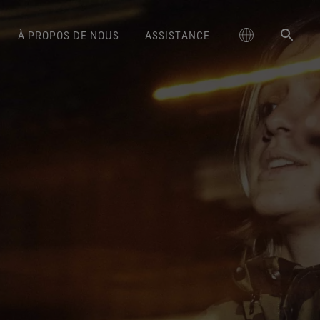
À PROPOS DE NOUS
ASSISTANCE
schland
Chaussures GORE‑TEX®
Série Breaking Trails
Conseils d’entretien
Course à pied
大中华区-中国大陆
Produits GORE‑TEX® Lifestyle
La durabilité ou l’art de faire
Ambassadeurs de la marque
Gants GORE‑TEX®
Nous contacter
n confort et une protection
Un confort et une protection
durer les choses
Performance Responsable
ge
Produit déperlant DWR
Randonnée
대한민국
Garantie et Retours
dignes de confiance.
Découvrez comment la durabilité
dignes de confiance.
façon responsable grâce à
est devenue un enjeu majeur pour
vations qui s’appuient sur
ed Kingdom
Sports d’hiver
Réparation
日本
FAQ
sures GORE‑TEX® Invisible
Gants WINDSTOPPER® Stretch
le secteur outdoor. Notre livre
la science.
Fit
par GORE‑TEX LABS®
blanc est désormais disponible.
Lifestyle
大中華區–台灣/香港
nfort et les sensations que
Parfaitement ajustés. Meilleur
Longévité des produits
vous aimez. Imperméabilité
contrôle. Conçus pour ne pas
ce
Voir toutes les activités
Australia / New Zealand
garantie.
être retirés.
Innovations scientifiques
ña
Chaussures GORE‑TEX®
Gants WINDSTOPPER® par
Une attention globale
SURROUND®
GORE‑TEX LABS®
Un système de respirabilité
Totalement coupe-vent. Confort