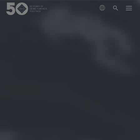
搜尋產品
瞭解技術
外套
可持續發展
鞋類
滑雪與單板滑雪
GORE‑TEX® 薄膜
手套與配件
跑步
關於我們
新一代 GORE‑TEX® 產品
GORE‑TEX®產品
登山
立足環保，追求性能 (Responsible Performance)
專業防水保護
我們如何測試
投入科學創新，實踐環保措施。
GORE‑TEX® PRO服裝
保養與支持
查看所有運動類型
WINDSTOPPER® 產品 by GORE‑TEX LABS®
耐用性及打造耐用產品的價值
掌控極限
測試GORE‑TEX®外套
持久耐用的產品
多功能防護（乾燥環境）
GORE‑TEX® 品牌迎來 50 週年里程碑
GORE‑TEX®品牌白皮書已發布。歡迎閱讀，探究耐用性
GORE‑TEX® SURROUND®戶外鞋
探索精心編撰的品牌發展大事記。
為何成為戶外產業的關鍵議題。
GORE‑TEX®服裝
適合您雙腳的全方位透氣系統
測試GORE‑TEX®鞋類
科學創新
極致多功能
《Breaking Trails》系列短片
GORE‑TEX®手套
關於我們
清潔保養說明
GORE‑TEX® INVISIBLE FIT鞋
值得信賴的保護和舒適性。