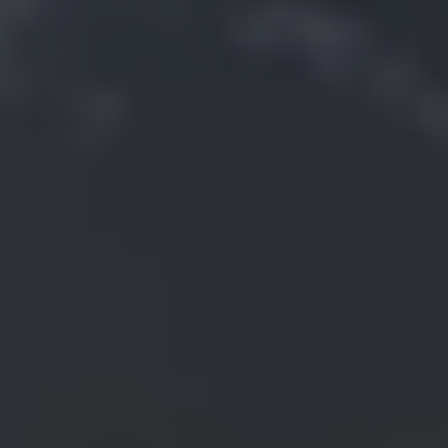
測試GORE‑TEX®手套
全方位兼顧
WINDSTOPPER®服裝 by GORE‑TEX LABS®
您喜歡的舒適貼合感。確保防水，每一英里都變得更美
合作夥伴
持久防風。高度透氣。
防潑水功能
好。
聯繫我們
WINDSTOPPER® STRETCH 手套 by GORE‑TEX LABS®
運動大使
舒適貼合，更強掌控。 靈巧舒適，放心穿戴。
查看所有服裝產品技術
維修資訊
GORE‑TEX®鞋類
保證與退貨
值得信賴的舒適性與防護性。
WINDSTOPPER® 手套 by GORE‑TEX LABS®
常見問題
防風，極度舒適。
查看所有鞋類產品技術
查看所有手套產品技術