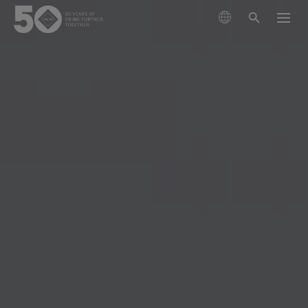
搜尋產品
瞭解技術
外套
可持續發展
鞋類
滑雪與單板滑雪
GORE‑TEX® 薄膜
手套與配件
跑步
關於我們
新一代 GORE‑TEX® 產品
GORE‑TEX®產品
登山
立足環保，追求性能 (Responsible Performance)
專業防水保護
我們如何測試
投入科學創新，實踐環保措施。
GORE‑TEX® PRO服裝
保養與支持
查看所有運動類型
WINDSTOPPER® 產品 by GORE‑TEX LABS®
耐用性及打造耐用產品的價值
掌控極限
測試GORE‑TEX®外套
持久耐用的產品
多功能防護（乾燥環境）
GORE‑TEX® 品牌迎來 50 週年里程碑
GORE‑TEX®品牌白皮書已發布。歡迎閱讀，探究耐用性
GORE‑TEX® SURROUND®戶外鞋
探索精心編撰的品牌發展大事記。
為何成為戶外產業的關鍵議題。
GORE‑TEX®服裝
適合您雙腳的全方位透氣系統
測試GORE‑TEX®鞋類
科學創新
極致多功能
《Breaking Trails》系列短片
GORE‑TEX®手套
關於我們
清潔保養說明
GORE‑TEX® INVISIBLE FIT鞋
值得信賴的保護和舒適性。