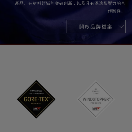
測試GORE‑TEX®手套
全方位兼顧
產品、在材料領域的突破創新，以及具有深遠影響力的合
WINDSTOPPER®服裝 by GORE‑TEX LABS®
您喜歡的舒適貼合感。確保防水，每一英里都變得更美
合作夥伴
持久防風。高度透氣。
防潑水功能
作關係。
好。
聯繫我們
WINDSTOPPER® STRETCH 手套 by GORE‑TEX LABS®
運動大使
舒適貼合，更強掌控。 靈巧舒適，放心穿戴。
查看所有服裝產品技術
維修資訊
GORE‑TEX®鞋類
保證與退貨
開啟品牌檔案
值得信賴的舒適性與防護性。
WINDSTOPPER® 手套 by GORE‑TEX LABS®
常見問題
防風，極度舒適。
查看所有鞋類產品技術
查看所有手套產品技術