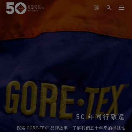
搜尋產品
瞭解技術
外套
可持續發展
鞋類
滑雪與單板滑雪
GORE‑TEX® 薄膜
手套與配件
跑步
關於我們
新一代 GORE‑TEX® 產品
GORE‑TEX®產品
登山
立足環保，追求性能 (Responsible Performance)
專業防水保護
我們如何測試
投入科學創新，實踐環保措施。
GORE‑TEX® PRO服裝
保養與支持
查看所有運動類型
WINDSTOPPER® 產品 by GORE‑TEX LABS®
耐用性及打造耐用產品的價值
掌控極限
測試GORE‑TEX®外套
持久耐用的產品
多功能防護（乾燥環境）
GORE‑TEX® 品牌迎來 50 週年里程碑
GORE‑TEX®品牌白皮書已發布。歡迎閱讀，探究耐用性
GORE‑TEX® SURROUND®戶外鞋
50 年同行致遠
探索精心編撰的品牌發展大事記。
為何成為戶外產業的關鍵議題。
GORE‑TEX®服裝
適合您雙腳的全方位透氣系統
測試GORE‑TEX®鞋類
科學創新
極致多功能
《Breaking Trails》系列短片
GORE‑TEX®手套
探索 GORE‑TEX® 品牌故事：了解我們五十年來的標誌性
關於我們
清潔保養說明
GORE‑TEX® INVISIBLE FIT鞋
值得信賴的保護和舒適性。