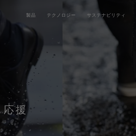
製品
テクノロジー
サステナビリティ
E‑TEX® プロダクト
United States / Canada (EN)
GORE‑TEX® ガーメント
アウターウェア
50周年を祝う
Deut
要とするあなたへ
厳選されたアーカイブ年表をご覧
Canada (FR)
GORE‑TEX® PRO ガーメント
フットウェア
GORE
Sveri
Bre
ください。
科学に
PER® プロダクト by
WINDSTOPPER® プロダクト by
グローブ＆アクセサリー
Unit
GORE‑TEX LABS®
私たちについて
GORE‑TEX LABS®
GOR
優先するあなたへ
Italia
全てのアウターウェアテクノロ
ら応援
科
Fran
ジー
全て
Espa