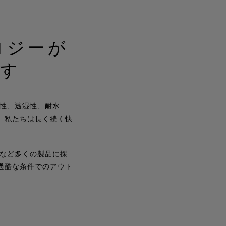
ノロジーが
す
風性、透湿性、耐水
、私たちは長く続く快
ブなど多くの製品に採
過酷な条件でのアウト