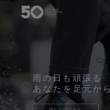
GORE‑TEX® メンブレン
GOR
防水性を必
次世代GORE‑TEX®プロダクト
WINDSTOP
徹底した品質管理
快適性を
雨の日も頑張る
アウターウェア
あなたを足元か
フットウェア
グローブ
詳しくはこちら
バーチャルラボツアー