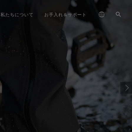
私たちについて
お手入れ＆サポート
schland
GORE‑TEX® フットウェア
お手入れ方法
ハイキング
コラム
耐久性と長持ちさせることの価値
大中华区-中国大陆
GORE‑TEX® グローブ
ライフスタイル向け
パートナーブランド
お問い合わせ
耐久性がアウトドア業界で注目さ
GORE‑TEX® プロダクト
責任あるパフォーマンス
‑TEX® SURROUND® フット
ge
aking Trails 動画シリーズ
DWR（耐久撥水）
ランニング
WINDSTOPPER® ストレッチ グロ
대한민국
ブランド アンバサダー
保証 ＆ 返品
れるテーマとなった背景をご紹介
基づくイノベーションを通
ウェア
ーブ by GORE‑TEX LABS®
します。
じた責任ある行動
ed Kingdom
GORE‑TEX® 修理について
スキー ＆ スノーボード
日本
よくあるご質問
E‑TEX® Invisible Fit フット
WINDSTOPPER® グローブ by
長持ちするプロダクト
ライフスタイル
大中華區–台灣/香港
ウェア
GORE‑TEX LABS®
学に基づくイノベーション
ce
全てのアクティビティ
Australia / New Zealand
のフットウェアテクノロジ
全てのグローブテクノロジー
ー
その先へ
ña