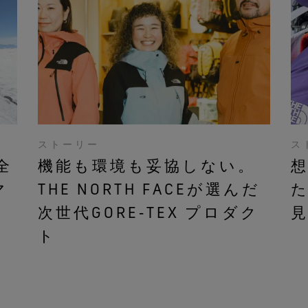
ストーリー
ス
全
機能も環境も妥協しない。
マ
THE NORTH FACEが選んだ
次世代GORE‑TEX プロダク
ト