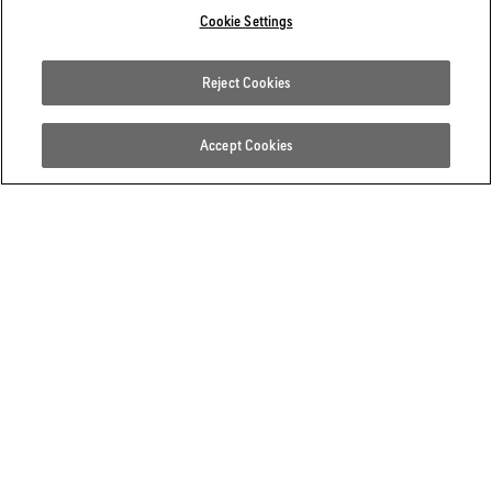
Cookie Settings
Reject Cookies
Accept Cookies
どんな天候でもあなたの手を守り
ます
耐久防水性と透湿性を備えたGORE‑TEX プロダクトから、高
い防風性、耐水性、透湿性を備えたWINDSTOPPER® by
GORE-TEX LABSに至るまで、GORE-TEX プロダクトテクノ
ロジーを搭載したグローブ＆アクセサリーは、ゲレンデで
も通勤でも、最適な快適性を提供します。選択されたプロ