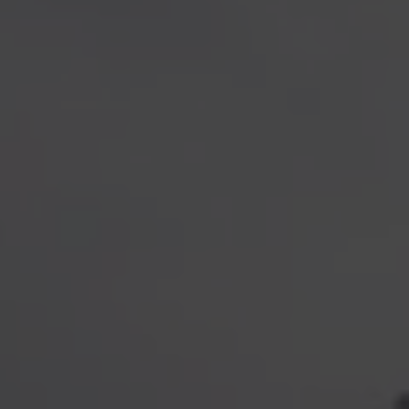
グローブ
その先へ
全てのアウターウェアテクノロジー
Breaking Trails 動画シリーズ
GORE‑TEX® Invisible Fit フットウェア
パートナーブランド
WINDSTOPPER® ストレッチ グローブ by GORE‑TEX
DWR（耐久撥水）
お問い合わせ
LABS®
バーチャルラボツアー
全てのフットウェアテクノロジー
ブランド アンバサダー
GORE‑TEX® 修理について
保証 ＆ 返品
WINDSTOPPER® グローブ by GORE‑TEX LABS®
よくあるご質問
全てのグローブテクノロジー