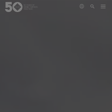
製品
テクノロジー
アウターウェア
サステナビリティ
フットウェア
ハイキング
GORE‑TEX® メンブレン
グローブ＆アクセサリー
ランニング
ライフスタイル向け
私たちについて
次世代GORE‑TEX®プロダクト
GORE‑TEX® プロダクト
GORE‑TEX® プロダクト
スキー ＆ スノーボード
責任あるパフォーマンス
防水性を必要とするあなたへ
徹底した品質管理
科学に基づくイノベーションを通じた責任ある行動
GORE‑TEX® ガーメント
お手入れ＆サポート
ライフスタイル
WINDSTOPPER® プロダクト by GORE‑TEX LABS®
耐久性と長持ちさせることの価値
アウターウェア
長持ちするプロダクト
快適性を優先するあなたへ
50周年を祝う
耐久性がアウトドア業界で注目されるテーマとなった
GORE‑TEX® PRO ガーメント
GORE‑TEX® フットウェア
全てのアクティビティ
厳選されたアーカイブ年表をご覧ください。
背景をご紹介します。
フットウェア
科学に基づくイノベーション
WINDSTOPPER® プロダクト by GORE‑TEX LABS®
コラム
GORE‑TEX® SURROUND® フットウェア
GORE‑TEX® グローブ
私たちについて
お手入れ方法