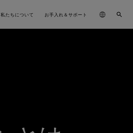
私たちについて
お手入れ＆サポート
schland
GORE‑TEX® フットウェア
お手入れ方法
ハイキング
コラム
耐久性と長持ちさせることの価値
大中华区-中国大陆
GORE‑TEX® グローブ
ライフスタイル向け
パートナーブランド
お問い合わせ
耐久性がアウトドア業界で注目さ
GORE‑TEX® プロダクト
責任あるパフォーマンス
‑TEX® SURROUND® フット
ge
aking Trails 動画シリーズ
DWR（耐久撥水）
ランニング
WINDSTOPPER® ストレッチ グロ
대한민국
ブランド アンバサダー
保証 ＆ 返品
れるテーマとなった背景をご紹介
基づくイノベーションを通
ウェア
ーブ by GORE‑TEX LABS®
します。
じた責任ある行動
ed Kingdom
GORE‑TEX® 修理について
スキー ＆ スノーボード
日本
よくあるご質問
E‑TEX® Invisible Fit フット
WINDSTOPPER® グローブ by
長持ちするプロダクト
ライフスタイル
大中華區–台灣/香港
ウェア
GORE‑TEX LABS®
学に基づくイノベーション
ce
全てのアクティビティ
Australia / New Zealand
のフットウェアテクノロジ
全てのグローブテクノロジー
ー
その先へ
ña