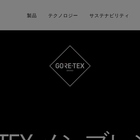
製品
テクノロジー
サステナビリティ
E‑TEX® プロダクト
United States / Canada (EN)
GORE‑TEX® ガーメント
アウターウェア
50周年を祝う
Deut
要とするあなたへ
厳選されたアーカイブ年表をご覧
Canada (FR)
GORE‑TEX® PRO ガーメント
フットウェア
GORE
Sveri
Bre
ください。
科学に
PER® プロダクト by
WINDSTOPPER® プロダクト by
グローブ＆アクセサリー
Unit
GORE‑TEX LABS®
私たちについて
GORE‑TEX LABS®
GOR
優先するあなたへ
Italia
全てのアウターウェアテクノロ
科
Fran
ジー
全て
Espa