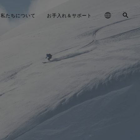
私たちについて
お手入れ＆サポート
schland
GORE‑TEX® フットウェア
お手入れ方法
ハイキング
コラム
耐久性と長持ちさせることの価値
大中华区-中国大陆
GORE‑TEX® グローブ
ライフスタイル向け
パートナーブランド
お問い合わせ
耐久性がアウトドア業界で注目さ
GORE‑TEX® プロダクト
責任あるパフォーマンス
‑TEX® SURROUND® フット
ge
aking Trails 動画シリーズ
DWR（耐久撥水）
ランニング
WINDSTOPPER® ストレッチ グロ
대한민국
ブランド アンバサダー
保証 ＆ 返品
れるテーマとなった背景をご紹介
基づくイノベーションを通
ウェア
ーブ by GORE‑TEX LABS®
します。
じた責任ある行動
ed Kingdom
GORE‑TEX® 修理について
スキー ＆ スノーボード
日本
よくあるご質問
E‑TEX® Invisible Fit フット
WINDSTOPPER® グローブ by
長持ちするプロダクト
ライフスタイル
大中華區–台灣/香港
ウェア
GORE‑TEX LABS®
学に基づくイノベーション
ce
全てのアクティビティ
Australia / New Zealand
のフットウェアテクノロジ
全てのグローブテクノロジー
ー
その先へ
ña