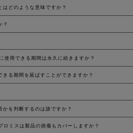
とはどのような意味ですか？
用途によって有効に使用できる期間は大きく異なるため、
できる期間・状態としています。 一定の保証期間を定め
か？
期待される機能を十分に果たすことができる期間を意味し
X プロダクトテクノロジーを搭載する多種多様な製品に対応
、製品の種類と想定される用途により異なります。 たと
でのお手入れ方法によって状態は異なります。以下を目安
年数が短くなる傾向があります。 当社およびメーカーが
場合や、靴底のすり減り、破れ、傷、穴、摩耗があれば、
に行っていれば、製品はより長い間有効に使用できる可能
効に使用できる期間は永久に続きますか？
無料です。 本保証に基づくご請求の際は、ゴアの検査施
もしれません。 接着剤など製品の構造に使用されている
ないほど傷みや摩耗がある場合は、製品は有効に使用でき
お願いいたします。 ゴアの検査施設は当社が主な市場と
ープや靴底に剥がれがある場合は買い替えるタイミングで
ねると、どの製品も最終的には摩耗が進みます。
できる期間を延ばすことができますか？
て有効に使用できると考えられますが、接着剤など製品の
い場合、輸送のサポートを提供するなど、送料に関して、
理は難しいと言えます。判断が難しい場合は、GORE‑TE
が、永久に使用できる製品はありません。
が修理可能かどうかご相談ください。
？
法に従って定期的に洗濯をする事が重要です。お手入れ不
品を定期的に洗濯して乾かしますが、損傷があれば修理し
否かを判断するのは誰ですか？
象ではありません。DWR は、製品の機能を最大限発揮する
せん。通常の摩耗や傷に加え、汚れ、洗剤、防虫剤、その
U DRY」プロミスは製品の損傷もカバーしますか？
報告された損傷、適切なお手入れがされているかどうか、
品をお手入れすることでこの問題の多くは解決できます。必要