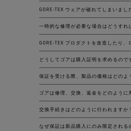
損傷の有無など様々な事項を
せる方法は難しくありません
GORE‑TEX ウェアが破れてしまいま
いいえ。裂け、破れ、過度の
かどうかを当社が判断します
DWR 処理を行っても撥水
ー、面ファスナーなどの不具
す。
一時的な修理が必要な場合はどうすれ
修理が必要な GORE‑TEX
さい。損傷は、製品を使用す
サービスチーム
へお問い合わ
れた販売店、製造メーカーまたは
GORE‑TEX プロダクトを改造した
小さな破れや穴を一時的に処
KEEP YOU DRY」プロ
防水性を維持するためには、
その効果を維持する事が重要
どうしてゴアは購入証明を求めるので
GORE‑TEX プロダクト
造しないことをお勧めします
保証を受ける際、製品の価格はどのよ
レシートなどの購入証明によ
の加工でなければ、シームシ
す。 返品された製品が有効
衣服を加工される必要がある場
ゴアは修理、交換、返金をどのように
当社は社内および社外業務の
がすべて考慮される必要があ
当社にて、修理、交換、返金
交換手続きはどのように行われますか
まずは修理できる方法を模索
等の金額を尊重いたします。
理ができない場合は、同等ま
なぜ保証は新品購入にのみ限定される
お客様にとって交換が最善と判
すが、交換製品が見つからな