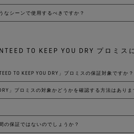
風雨も、ゴアの革新的な防水性、防風性、透湿性がしっか
どのようなシーンで使用するべきですか？
EEP YOU DRY」と書かれている黒いひし形のハングタグをご確
サービスチーム
にご連絡をいただければ対応させていただ
わせて、各プロダクトにはそれぞれ独自の機能や役割を備
風性と透湿性を誇ります。
NTEED TO KEEP YOU DRY プロ
は全て防水性、防風性、および透湿性があり、さらに多く
E‑TEX プロダクトを幅広く紹介していますので、アクティ
NTEED TO KEEP YOU DRY」プロミスの保証対象ですか
P YOU DRY」プロミスの対象かどうかを確認する方法はあり
O KEEP YOU DRY」と書かれた黒いひし形のハングタグが付い
EEP YOU DRY」と書かれた黒いひし形のハングタグが付いて
い場合や、ご不明な点がございましたら、GORE‑TEX
ブ
定期間の保証ではないのでしょうか？
湿性を維持できる状態で、製品として有効に使用できる限
様のみが保証対象となります。