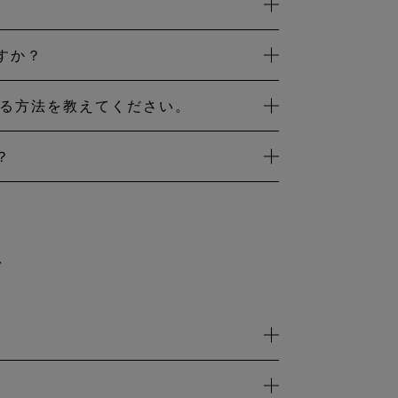
いひし形のロゴのブランド、
実現されており、その1つが
‑TEX SHAKEDRY
ェックを行い、ミシン糸、断
されます。アウターウェアの縫
の選択にも注意を払っていま
ますか？
ランドに提供しています。
ラベルが付いています。
ダイヤモンド型のハングタグがついてい
消費者に販売します。
-TEX メンブレンが使用さ
を購入する方法を教えてください。
ーのウェブサイトをご確認くだ
ABSを自社のブランドとしてアウタ
理システムにも携わっていま
します。
よび透湿性の高いメンブレンが使用さ
ダクト by GORE‑TEX LABSに名称が変
？
社の品質規格に基づいてテスト
ができません。 例えば、偽造
入れは簡単です。
正しいメンテナ
偽造品のアウターウェアはゴ
ダクト by GORE‑TEX LABSに名称が変
て
ミスに掲げ、防水性を保証しています。