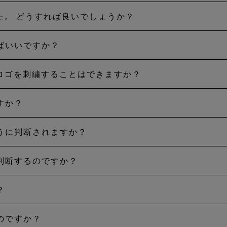
考慮し、製品の個別評価を行うことで、返品された時点で
。ただし、長期間ご使用いただいた製品やひどく摩耗した
した。 どうすれば良いでしょうか？
摩耗、穴などの損傷は、お客様の責任で修理をお願いして
。
性が回復しないことがあり、その場合はその製品の耐用年数
合および製造上の不具合は、購入された販売店または製造
ばいいですか？
 ウェアを拝見し、修理可能かどうかを検証させていただきます。 ま
るうえで発生し、製品のパフォーマンスや機能を低下させ
せください。
GORE‑TEXブランドサービスチームにお問い合わせください。
り、ロゴを刺繍することはできますか？
置する場合は、市販のリペアキットをご利用ください。た
ミスを掲げたGORE-TEX プロダクトは、防水、防風、透湿を
きちんとした修理が必要です。
です。
すか？
をいかなる形であれ改造すると、製品の防水性が損なわれる可
。ロゴを刺繍する場合は、ゴア認定工場でのみ行えるシー
うに判断されますか？
り、当社は購入価格、購入日、元の購入者、製品の真贋を
ール処理されていない小さな針孔から浸水する可能性があ
に使用できる状態かどうかや保証対象になるかどうかを当
合は、GORE-TEX
ブランドサービスチーム
にお問い合わ
判断するのですか？
すべてにおいてフェアであることを約束しています。これ
ります。 購入時のレシートのデジタルコピーでも、返品
などの判断はさせていただきますが、その製品価値は購入
？
します。なぜなら当社ではサステナビリティへの取り組み
たは類似の同価格製品との交換を検討します。できるだけ
のですか？
断された場合、GORE‑TEX ブランドサービスアドバイ
い場合には、購入代金を返還いたします。