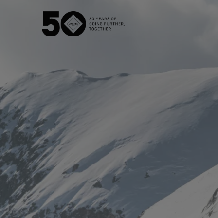
GORE‑TEX® メンブレン
GOR
防水性を必
次世代GORE‑TEX®プロダクト
WINDSTOP
徹底した品質管理
快適性を
アウターウェア
フットウェア
グローブ
バーチャルラボツアー