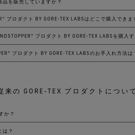
性とパフォーマンスが防水性よりも優先される場合は、白
自社商品を販売していますか？
その確かな機能やメリットは、さまざまなテクノロジーによって
、表生地/メンブレン(2層)、表生地がメンブレン/裏生地（GORE
ターウェアの品質基準、レインテストを含むデザインのチ
by GORE‑TEX LABS*」をおすすめします。
ります。メンブレンはラミネーション加工を用いて布地に接着
などの細部のわたり（ゴア社以外の）アクセサリー、素材
ER® プロダクト BY GORE-TEX LABSはどこで購入でき
のテクノロジーをライセンス契約を通して、パートナーブ
防風性、透湿性」を特長とし、白いひし形のハングタグや
る GUARANTEE TO KEEP YOU DRY と書かれた黒い
TEXシームテープを貼り付けます。
ル工場のみで行います。
X プロダクトテクノロジーを使用した商品を企画、製造し、
の時などに最適です。
トウェア、グローブとアクセサリー）は、その全てに GORE
NDSTOPPER® プロダクト BY GORE-TEX LABS
テクノロジーを採用した正規商品は、当社のブランドパートナ
®
トまたは WINDSTOPPER
プロダクト by GORE‑TEX L
素材を指すだけでなく、アパレルやフットウェアの原料品質管
公式のオンラインショップや正規販売店でのご購入をお勧め
造または販売することはありません。
ジーを使用した GORE‑TEX INFINIUM 製品には、防風お
®
®
PPER
プロダクトシリーズに含まれていたウェアやグローブは、WINDSTOPPER
プロ
PER® プロダクト BY GORE-TEX LABSのお手入れ方法は
じように見えるかもしれません。 しかし、偽造品はゴア
ランドページをご覧ください。
TEX 製品のベネフィットが機能するかどうかを判断すること
ションテクノロジ－は、ゴアの断熱技術を使用しています。
®
ビスチーム
までお問い合わせ下さい。
NDSTOPPER
プロダクト by GORE‑TEX LABS* のお手
はゴア社のレインルームでテストされていません。また、
ただけます。
造されていません。
®
®
PPER
プロダクトシリーズに含まれていたウェアやグローブは、WINDSTOPPER
プロ
従来の GORE‑TEX プロダクトについ
ですか？
法とは？
トは、「GUARANTEED TO KEEP YOU DRY」をプロ