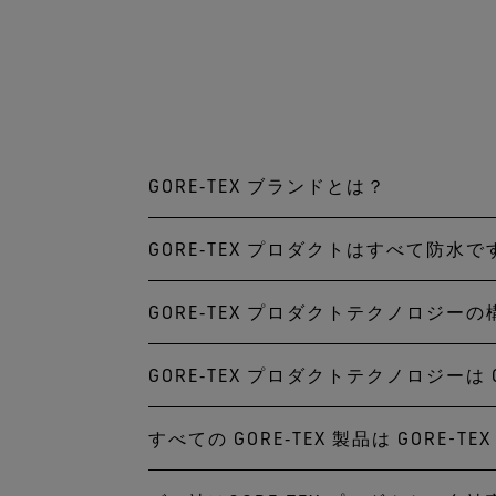
GORE‑TEX ブランドとは？
GORE‑TEX プロダクトはすべて防水
GORE‑TEX ブランドは
した機能を持つ、世界で最も
GORE‑TEX プロダクトテクノロジー
いいえ。
より快適に、より強いプロテク
防水性を約束する「GUARANT
に拡がります。
GORE‑TEX プロダクトテクノロジー
ブラックラベル「GUARANTE
「GORE‑TEX プロダクト
ったメンブレン「メンブレン
このプロダクトシリーズは「
すべての GORE‑TEX 製品は GORE-
いいえ、それだけではありま
す。
そしてそれは異なった生地と
努力をしています。