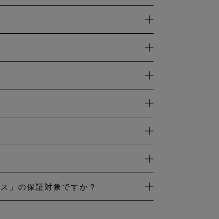
用途に合うように、必要な情
に大きな投資をされたことにな
ければ、類似のアイテムと交
ものです。中古製品を購入さ
バイザーが交換オプションを
消防、警察、工場および企業
て購入された場合も保証対象
のレンタルプラットフォー
の輸送が必要と当社が判断し
返送費用につきましては当社
取らせて頂きます。その製品
製品が耐用年数を過ぎてしま
の試験が行われます。すべて
もしくはお客様のご希望によ
製品をさらなる革新と開発につな
RY プロミス」の保証対象ですか？
RANTEED TO KEEP
TEX 製品の最大限のメリット
た GORE‑TEX プロダクトのみ