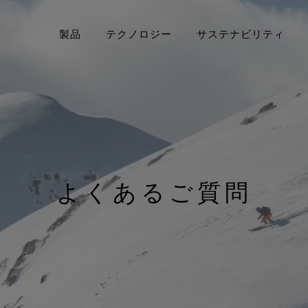
製品
テクノロジー
サステナビリティ
E‑TEX® プロダクト
United States / Canada (EN)
GORE‑TEX® ガーメント
アウターウェア
50周年を祝う
Deut
要とするあなたへ
厳選されたアーカイブ年表をご覧
Canada (FR)
GORE‑TEX® PRO ガーメント
フットウェア
GORE
Sveri
Bre
ください。
科学に
PER® プロダクト by
よくあるご質問
WINDSTOPPER® プロダクト by
グローブ＆アクセサリー
Unit
GORE‑TEX LABS®
私たちについて
GORE‑TEX LABS®
GOR
優先するあなたへ
Italia
全てのアウターウェアテクノロ
科
Fran
ジー
全て
Espa