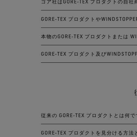
ドライな気象条件下で、快適
ゴア社はGORE‑TEX プロダクトの
GORE‑TEX ブランドの
生地/メンブレン/裏生地(3層)
それらに含まれるのは、アウ
®
「WINDSTOPPER
プロダクト 
GORE-TEX メンブレンです。
products）その他があ
熱素材、裏地材料、ジッパー
GORE‑TEX プロダクトやWINDSTOPP
ゴア社は開発した生地や素材
このプロダクトシリーズは「
従来の GORE‑TEX 製品であ
い目の防水加工にはGORE-
す。そして製造は認定アパレ
各ブランドは、GORE‑TE
寒く、風が強い日やにわか雨
る製品（アウターウェア、フッ
本物のGORE‑TEX プロダクトまたは WI
GORE‑TEX プロダクト
ゴア社が GORE‑TEX プロダク
れています。
GORE‑TEX ブランドは
さい。 パートナーブランド
ーウェアやフットウェアを製
WINDSTOPPER テクノロ
*これまでGORE‑TEX INFINIUM WINDSTO
す。
GORE‑TEX プロダクト及びWINDSTOP
偽造品は一見、本物と全く同
れています。
更となります。
ウェブサイトのパートナーブ
されていないため、GORE‑
THERMIUM インサレー
ご不明な点は、
ブランドサー
GORE‑TEX プロダクト 及びWI
品のアウターウェアの防水性
ンス
によって、長くご愛用い
ア社が認定する縫製工場で製
*これまでGORE‑TEX INFINIUM WINDSTO
更となります。
従来の GORE‑TEX プロダクトとは何
GORE‑TEX プロダクトを見分ける方
従来の GORE‑TEX プロダク