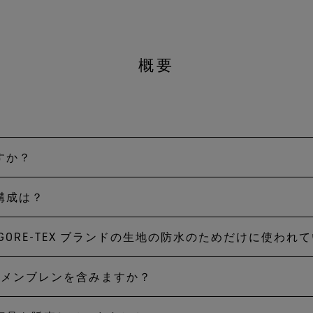
概要
ですか？
ユーザーのアクティブライフをサポートし活動を拡げるべく、
信頼される存在でありたいと願っています。
の構成は？
ション、より安全に。GORE‑TEX ブランドでユーザー
EED TO KEEP YOU DRY」プロミスが表示された黒い
は GORE-TEX ブランドの生地の防水のためだけに使われ
ED TO KEEP YOU DRY」と記されたGORE‑TEX製品
」のみが対象です。
」と呼ばれる薄い膜を生地の間に挟むように貼り付けた素
防水性、防風性、透湿性」を特長とし、黒いひし形のハン
TEX メンブレンを含みますか？
せん。ラミネート加工やシームテープのほかにも衣服の防
の組み合わせで機能を発揮します。