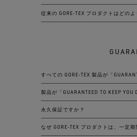
街でのにわか雨も、山での暴
従来の GORE‑TEX プロダクトは
「GUARANTEED TO K
ご不安な場合には、
ブランド
製品の想定している用途に合
防水耐久性があり、優れた防
GUARA
従来の GORE‑TEX プロダクト
ェブサイトでは従来の GOR
すべての GORE‑TEX 製品が「GUARA
た製品をお選びください。
製品が「GUARANTEED TO KEE
いいえ。「GUARANTEED T
が保証の対象となります
永久保証ですか？
「GUARANTEED TO K
にハングタグを保管されていな
なぜ GORE‑TEX プロダクトは、一
いいえ。防水性、防風性、透
問い合わせください。
を除く）を購入されたお客