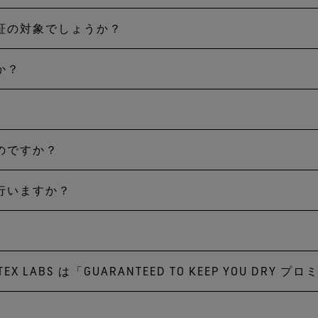
お客様にとって適切な選択ができるように、また交換品が
証の対象でしょうか？
ロダクトを購入することで、お客様は防水、防風、透湿の快適性
返品されたアイテムと同等か、同等のものが入手可能でな
投資効果を維持できるようにお客様をサポートするための
様からの指定条件、一定価格、想定用途に基づいて、アド
か？
た製品は、保証の対象となりません。これには、官公庁、
りません。リサイクルショップや個人間の売買などを通し
る製品は、保証の対象となりません。これにはオンライン
付きツアー、アウトドアクラブも含まれます。
のですか？
設への送料はお客様にご負担をお願いいたします。国外へ
料の発送ラベルをお渡しするか、費用を補償いたします。
行いますか？
意された場合には、古い製品はお返しせず、当社にて引き
らえる場所に寄付するか、責任をもって廃棄します。その
防水性、防風性、透湿性の不具合を見極めるために、多く
いと当社が判定した場合は、お客様にご返却いたします。
販売される前に厳格な品質基準を満たさねばなりません。 その
‑TEX LABS は「GUARANTEED TO KEEP YOU D
ったことによる個人の電子機器やその他所持品への損害は、「GUA
スを常にモニタリングしています。 試験を通じて GORE-
外です。
力で取り組んでいます。
O KEEP YOU DRY」と書かれた黒いひし形のハングタグが付い