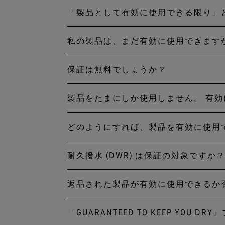
「製品として有効に使用できる限り」
製品の種類やデザインされた
ではなく、有効に製品を使用
私の製品は、まだ有効に使用できます
製品が、想定された用途で、
しやすい反面、GORE‑TE
して有効に使用できる期間は
保証は無料でしょうか？
使用年数や使用頻度、これま
登山用ジャケットよりも耐用
入れを定期的に行っていない
て、製品のお手入れを定期的
製品をたまにしか使用しません。 有
この保証制度の制限内では、
品に買い換えるタイミングか
性、透湿性を完全に修復でき
その際の送料はお客様負担で
つれて劣化します。シームテ
す。 時間の経過と使用を重
どのようにすれば、製品を有効に使用
お持ちの製品は長期にわたっ
検査施設がお住いの地域にな
ど傷んでいるようであれば、修
かは劣化します。 残念です
減するよう努めます。
でお問い合わせのうえ、製品
耐久撥水 (DWR) は保証の対象ですか
お使いの製品を、お手入れ方
となります。 基本的には製
返品された製品が有効に使用できるか
いいえ。DWR は保証の対
ます。
久に持続するものではありま
「GUARANTEED TO KEEP YO
製品の使用年数、想定用途、
り撥水機能は低下します。製