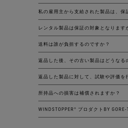
な交換品を選定いたします。
私の雇用主から支給された製品は、保
新しい GORE‑TEX プ
報を収集します。できる限り
ります。当社の保証は、その
換できるよう努めます。お客
レンタル製品は保証の対象となります
雇用主が業務用として支給し
れた場合、保証の対象とはな
ご案内いたします。
での使用が含まれます。
外となります。
送料は誰が負担するのですか？
レンタルサービスに使用され
ム、スキースクール、ガイド
返品した後、その古い製品はどうなる
評価を行うためのゴア評価施
た場合は、当社がお客様に無
返品した製品に対して、試験や評価を
お客様が交換または返金に合
が負担いたします。
の状態によって、役立てても
所持品への損害は補償されますか？
当社に返品された製品には、
っており保証の対象とならな
の GORE‑TEX 製品は
っては当社にて廃棄します。
WINDSTOPPER® プロダクトBY GORE
ポケットやファスナーに水が入
げるため、製品のパフォーマン
YOU DRY」プロミスの適用
をお客様に届けられるよう全
いいえ。「GUARANTEED T