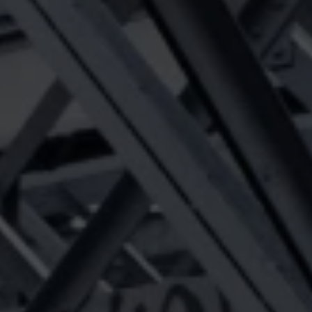
グローブ
その先へ
全てのアウターウェアテクノロジー
Breaking Trails 動画シリーズ
GORE‑TEX® Invisible Fit フットウェア
パートナーブランド
WINDSTOPPER® ストレッチ グローブ by GORE‑TEX
DWR（耐久撥水）
お問い合わせ
LABS®
バーチャルラボツアー
全てのフットウェアテクノロジー
ブランド アンバサダー
GORE‑TEX® 修理について
保証 ＆ 返品
WINDSTOPPER® グローブ by GORE‑TEX LABS®
よくあるご質問
全てのグローブテクノロジー