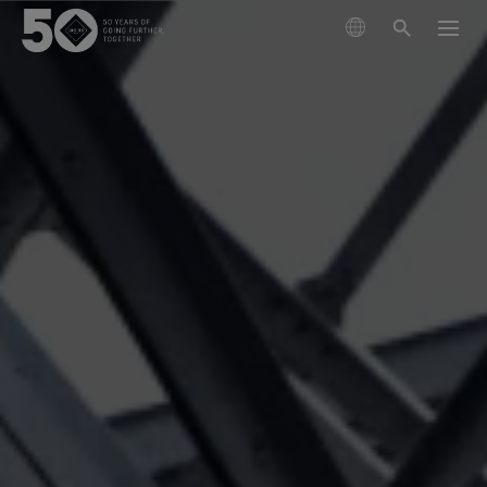
製品
テクノロジー
アウターウェア
サステナビリティ
フットウェア
ハイキング
GORE‑TEX® メンブレン
グローブ＆アクセサリー
ランニング
ライフスタイル向け
私たちについて
次世代GORE‑TEX®プロダクト
GORE‑TEX® プロダクト
GORE‑TEX® プロダクト
スキー ＆ スノーボード
責任あるパフォーマンス
防水性を必要とするあなたへ
徹底した品質管理
科学に基づくイノベーションを通じた責任ある行動
GORE‑TEX® ガーメント
お手入れ＆サポート
ライフスタイル
WINDSTOPPER® プロダクト by GORE‑TEX LABS®
耐久性と長持ちさせることの価値
アウターウェア
長持ちするプロダクト
快適性を優先するあなたへ
50周年を祝う
耐久性がアウトドア業界で注目されるテーマとなった
GORE‑TEX® PRO ガーメント
GORE‑TEX® フットウェア
全てのアクティビティ
厳選されたアーカイブ年表をご覧ください。
背景をご紹介します。
フットウェア
科学に基づくイノベーション
WINDSTOPPER® プロダクト by GORE‑TEX LABS®
コラム
GORE‑TEX® SURROUND® フットウェア
GORE‑TEX® グローブ
私たちについて
お手入れ方法