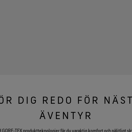
ÖR DIG REDO FÖR NÄS
ÄVENTYR
 GORE‑TEX produktteknologier får du varaktig komfort och pålitligt sk