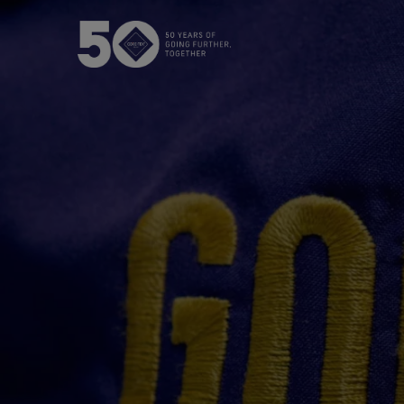
GORE‑TEX® membranet
GOR
Överlägset fö
Nästa generation GORE‑TEX®
S
produkter
WINDSTOPP
Handskar oc
Läs mer om GORE‑TEX®
produkter med ePE-membran.
Förbättrad 
Våra tester
Test av ytterplagg
Test av skor & kängor