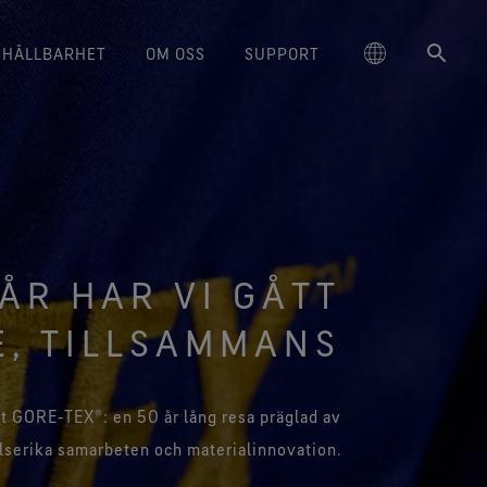
HÅLLBARHET
OM OSS
SUPPORT
schland
‑TEX® livsstilsprodukter
ORE TEX® skor och kängor
ilmserien Breaking Trails
Ansvarsfull prestanda
Skötselråd
Hållbarhet och värdet av att få
大中华区-中国大陆
Varumärkesambassadörer
GORE‑TEX® handskar
Kontakta oss
Arc'teryx
varsfullt agerande genom
 komfort och skydd som du
Ger komfort och skydd som du
saker att hålla
ge
Hållbart vattenavvisande
대한민국
Garanti & reklamationer
Burton
skapsbaserad innovation.
kan lita på.
Läs om hur hållbarhet har blivit en
kan lita på.
 ÅR HAR VI GÅTT
impregnering (DWR)
avgörande fråga inom outdoor-
ed Kingdom
日本
Vanliga frågor
Mammut
dukter med lång livslängd
RE‑TEX® Invisible Fit skor
WINDSTOPPER® stretchhandskar
branschen. Vår vitbok finns
Information om lagning
n passform och känsla som
by GORE‑TEX LABS®
tillgänglig nu.
, TILLSAMMANS
大中華區–台灣/香港
Norrøna
nskapsbaserad innovation
mmer att älska. Garanterat
Med god passform. Bättre
vattentäta.
kontroll. Gjorda för att behållas
ce
Australia / New Zealand
Ett större åtagande
på.
 GORE‑TEX®: en 50 år lång resa präglad av
RE‑TEX® SURROUND® skor
ña
d god andningsförmåga för
WINDSTOPPER® handskar by
elserika samarbeten och materialinnovation.
dina fötter.
GORE‑TEX LABS®
Fullständigt vindtäta. Med