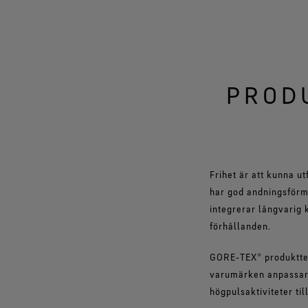
PROD
Frihet är att kunna u
har god andningsförmå
integrerar långvarig 
förhållanden.
GORE‑TEX® produkttek
varumärken anpassar 
högpulsaktiviteter ti