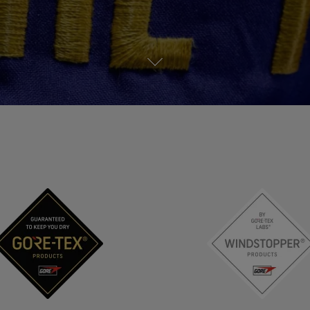
Se a
Se alla teknologier för ytterplagg