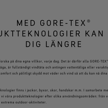
MED GORE‑TEX®
UKTTEKNOLOGIER KAN 
DIG LÄNGRE
tforska på dina egna villkor, varje dag. Det är därför alla GORE‑TEX
ga, är fullständigt vindtäta och antingen vattentåliga eller varaktig
komfort och pålitligt skydd mot väder och vind så att du kan nå dina 
nologier finns i jackor, byxor, skor, handskar m.m. I samarbete m
vi våra produktteknologier efter olika användningsområden: från v
ll extrema outdoor-aktiviteter.