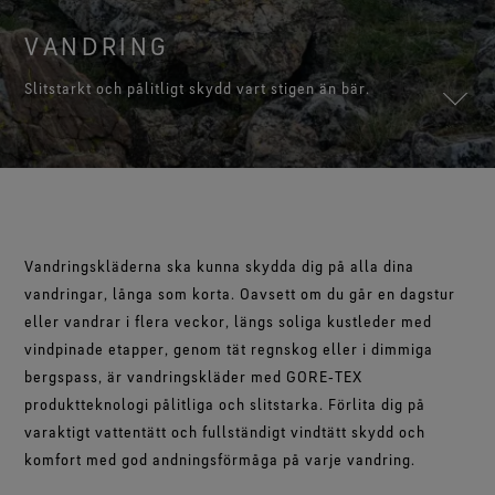
Med en passform och känsla som du kommer att älska.
Varumärkesambassadörer
Test av handskar
Ett större åtagande
WINDSTOPPER® kläder by GORE‑TEX LABS®
Hållbart vattenavvisande impregnering (DWR)
Garanterat vattentäta.
VANDRING
Kontakta oss
WINDSTOPPER® stretchhandskar by GORE‑TEX LABS®
Fullständig vindtäta. Med mycket god
Med god passform. Bättre kontroll. Gjorda för att
Information om lagning
andningsförmåga.
GORE‑TEX® SURROUND® skor
Garanti & reklamationer
Slitstarkt och pålitligt skydd vart stigen än bär.
behållas på.
Med god andningsförmåga för dina fötter.
Se alla teknologier för ytterplagg
Vanliga frågor
WINDSTOPPER® handskar by GORE‑TEX LABS®
Se alla teknologier för skor och kängor
Fullständigt vindtäta. Med exceptionell komfort.
Se alla teknologier för handskar
Vandringskläderna ska kunna skydda dig på alla dina
vandringar, långa som korta. Oavsett om du går en dagstur
eller vandrar i flera veckor, längs soliga kustleder med
vindpinade etapper, genom tät regnskog eller i dimmiga
bergspass, är vandringskläder med GORE‑TEX
produktteknologi pålitliga och slitstarka. Förlita dig på
varaktigt vattentätt och fullständigt vindtätt skydd och
komfort med god andningsförmåga på varje vandring.