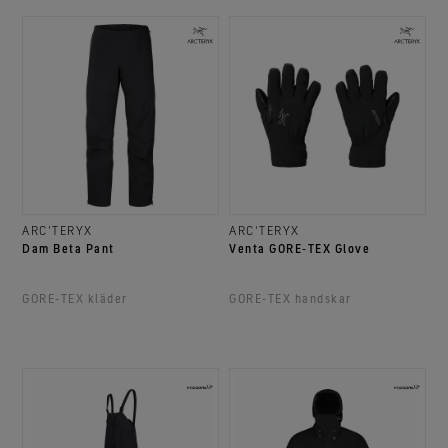
ARC'TERYX
ARC'TERYX
Dam Beta Pant
Venta GORE‑TEX Glove
GORE‑TEX kläder
GORE‑TEX handskar