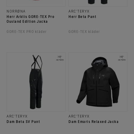
NORRØNA
ARC'TERYX
Herr Arktis GORE‑TEX Pro
Herr Beta Pant
Ousland Edition Jacka
GORE‑TEX PRO kläder
GORE‑TEX kläder
ARC'TERYX
ARC'TERYX
Dam Beta SV Pant
Dam Emaris Relaxed Jacka