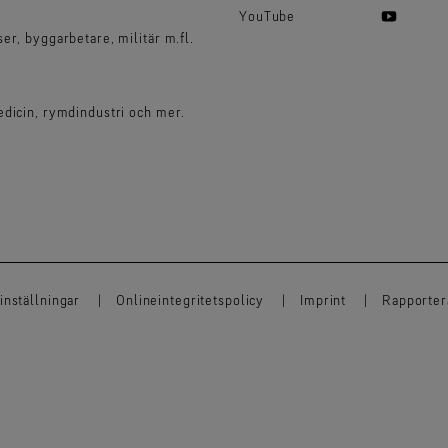
YouTube
er, byggarbetare, militär m.fl.
edicin, rymdindustri och mer.
inställningar
Onlineintegritetspolicy
Imprint
Rapportera