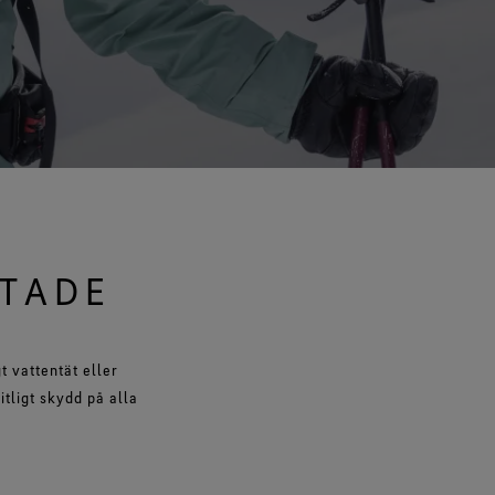
lla teknologier för skor och
exceptionell komfort.
kängor
Se alla teknologier för handskar
NTADE
t vattentät eller
tligt skydd på alla