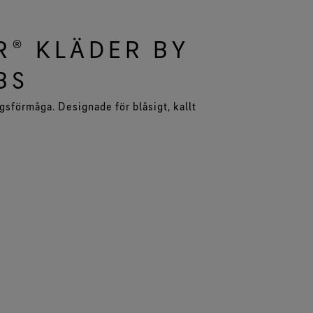
R® KLÄDER BY
BS
ngsförmåga. Designade för blåsigt, kallt