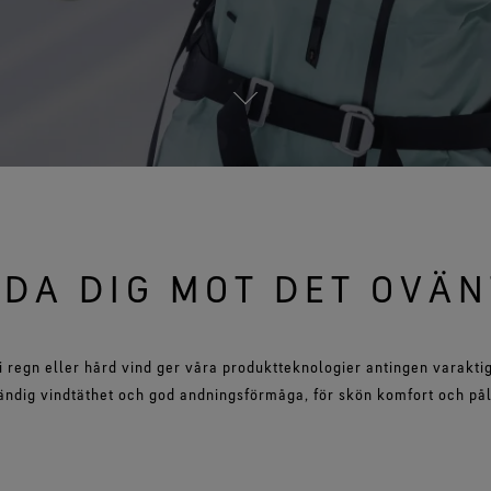
Se a
Se alla teknologier för ytterplagg
DA DIG MOT DET OVÄ
i regn eller hård vind ger våra produktteknologier antingen varaktig
ständig vindtäthet och god andningsförmåga, för skön komfort och påli