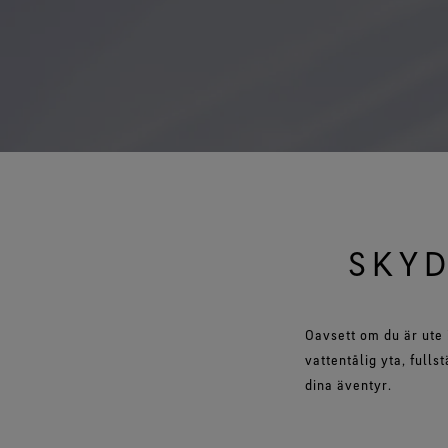
Test av handskar
SKYD
Oavsett om du är ute 
vattentålig yta, full
dina äventyr.