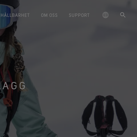
HÅLLBARHET
OM OSS
SUPPORT
schland
‑TEX® livsstilsprodukter
ORE TEX® skor och kängor
ilmserien Breaking Trails
Ansvarsfull prestanda
Skötselråd
Hållbarhet och värdet av att få
大中华区-中国大陆
Varumärkesambassadörer
GORE‑TEX® handskar
Kontakta oss
Arc'teryx
varsfullt agerande genom
 komfort och skydd som du
Ger komfort och skydd som du
saker att hålla
ge
Hållbart vattenavvisande
대한민국
Garanti & reklamationer
Burton
skapsbaserad innovation.
kan lita på.
Läs om hur hållbarhet har blivit en
kan lita på.
impregnering (DWR)
avgörande fråga inom outdoor-
LAGG
ed Kingdom
日本
Vanliga frågor
Mammut
dukter med lång livslängd
RE‑TEX® Invisible Fit skor
WINDSTOPPER® stretchhandskar
branschen. Vår vitbok finns
Information om lagning
n passform och känsla som
by GORE‑TEX LABS®
tillgänglig nu.
大中華區–台灣/香港
Norrøna
nskapsbaserad innovation
mmer att älska. Garanterat
Med god passform. Bättre
vattentäta.
kontroll. Gjorda för att behållas
ce
Australia / New Zealand
Ett större åtagande
på.
RE‑TEX® SURROUND® skor
ña
d god andningsförmåga för
WINDSTOPPER® handskar by
dina fötter.
GORE‑TEX LABS®
Fullständigt vindtäta. Med