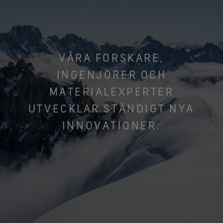
VÅRA FORSKARE,
INGENJÖRER OCH
MATERIALEXPERTER
UTVECKLAR STÄNDIGT NYA
INNOVATIONER.