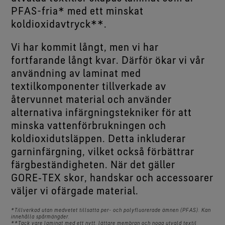
PFAS-fria* med ett minskat
koldioxidavtryck**.
Vi har kommit långt, men vi har
fortfarande långt kvar. Därför ökar vi vår
användning av laminat med
textilkomponenter tillverkade av
återvunnet material och använder
alternativa infärgningstekniker för att
minska vattenförbrukningen och
koldioxidutsläppen. Detta inkluderar
garninfärgning, vilket också förbättrar
färgbeständigheten. När det gäller
GORE‑TEX skor, handskar och accessoarer
väljer vi ofärgade material.
*Tillverkad utan medvetet tillsatta per- och polyfluorerade ämnen (PFAS). Kan
innehålla spårmängder.
**Tack vare laminat med ett nytt, lättare membran och noga utvald textil