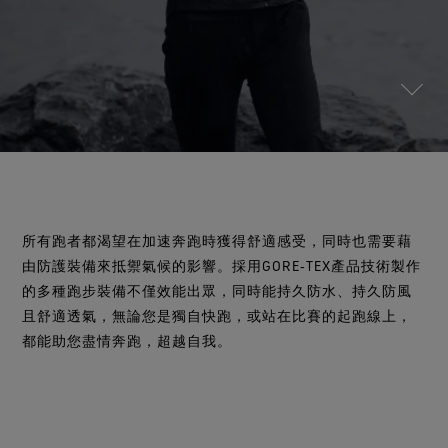
測試GORE‑TEX®手套
全方位兼顧
WINDSTOPPER®服裝 by GORE‑TEX LABS®
您喜歡的舒適貼合感。確保防水，每一英里都變得更美
合作夥伴
持久防風。高度透氣。
防潑水功能
好。
聯繫我們
WINDSTOPPER® STRETCH 手套 by GORE‑TEX LABS®
運動大使
舒適貼合，更強掌控。 靈巧舒適，放心穿戴。
查看所有服裝產品技術
維修資訊
GORE‑TEX®鞋類
保證與退貨
值得信賴的舒適性與防護性。
WINDSTOPPER® 手套 by GORE‑TEX LABS®
常見問題
防風，極度舒適。
查看所有鞋類產品技術
查看所有手套產品技術
所有跑者都渴望在加速奔跑時獲得舒適感受，同時也需要藉
由防護裝備來抵禦氣候的影響。採用GORE‑TEX產品技術製作
的多種跑步裝備不僅效能出眾，同時能持久防水、持久防風
且舒適透氣，無論您是獨自快跑，或站在比賽的起跑線上，
都能助您盡情奔跑，超越自我。