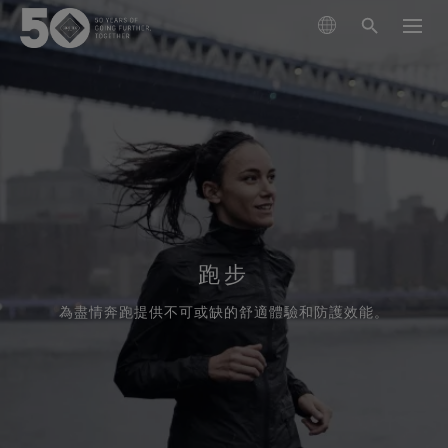
搜尋產品
瞭解技術
外套
可持續發展
鞋類
滑雪與單板滑雪
GORE‑TEX® 薄膜
手套與配件
跑步
跑步
關於我們
新一代 GORE‑TEX® 產品
GORE‑TEX®產品
登山
立足環保，追求性能 (Responsible Performance)
為盡情奔跑提供不可或缺的舒適體驗和防護效能。
專業防水保護
我們如何測試
投入科學創新，實踐環保措施。
GORE‑TEX® PRO服裝
保養與支持
查看所有運動類型
WINDSTOPPER® 產品 by GORE‑TEX LABS®
耐用性及打造耐用產品的價值
掌控極限
測試GORE‑TEX®外套
持久耐用的產品
多功能防護（乾燥環境）
GORE‑TEX® 品牌迎來 50 週年里程碑
GORE‑TEX®品牌白皮書已發布。歡迎閱讀，探究耐用性
GORE‑TEX® SURROUND®戶外鞋
探索精心編撰的品牌發展大事記。
為何成為戶外產業的關鍵議題。
GORE‑TEX®服裝
適合您雙腳的全方位透氣系統
測試GORE‑TEX®鞋類
科學創新
極致多功能
《Breaking Trails》系列短片
GORE‑TEX®手套
關於我們
清潔保養說明
GORE‑TEX® INVISIBLE FIT鞋
值得信賴的保護和舒適性。