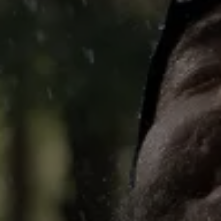
관행을 넘어선 노력
회사 소개
윈드스토퍼 바이 고어텍스 랩 의류
보도자료
당신이 좋아하는 핏. 방수기능까지 겸비
파트너 브랜드
완전한 방풍과 우수한 투습기능. 언제나 옳은 선택
발수성 (DWR)
연락처
윈드스토퍼 바이 고어텍스 랩 스트레치 장갑 제품
창업자 Bob Gore를 기리며
고어텍스 라이프스타일 제품군
고어텍스 신발
브랜드 앰배서더
손에 꼭 맞는 핏. 더 정교한 작업 가능
모든 의류 기술 보기
수선정보
믿을 수 있는 편안함과 보호기능
품질보증과 수선
브레이킹 트레일 필름 시리즈
윈드스토퍼 바이 고어텍스 랩 장갑 제품
모든 신발 기술 보기
자주 묻는 질문
완벽한 방풍. 뛰어난 보호기능
모든 장갑 기술 보기