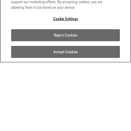
support our marketing efforts. By accepting cookies, you are
allowing them to be stored on your device.
특장점 알아보기
Cookie Settings
여러분의 모든 열정을 지원합
Reject Cookies
니다.
Accept Cookies
여러분이 필요한 모든 제품 기술들
을 만나보세요!
내수성을 갖춘 자켓을 입고 도시 생활을 즐겨 보세요. 방수 팬
츠를 입고 눈을 헤쳐 나가세요. 또한, 날씨가 좋은 날에 투습
성이 뛰어난 신발을 신고 하이킹을 떠나세요. 어떤 활동을 하