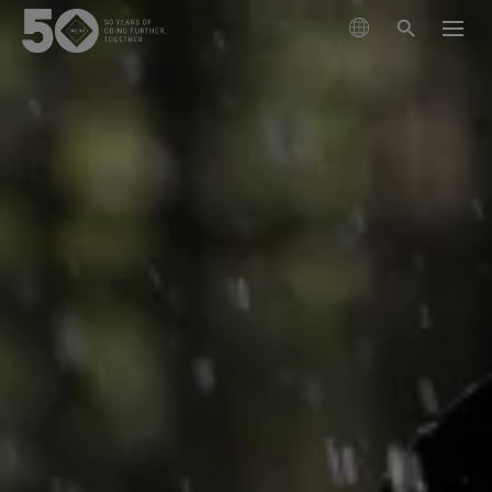
제품
기술
이번 시즌 신제품
지속가능성
GORE‑TEX® 브랜드 파트너
의류
고어텍스 멤브레인
신발
등산
고어텍스 소개
차세대 고어텍스 제품
고어텍스 제품
장갑 및 악세서리
사회적 책임을 다하는 성능
최상의 방수기능
러닝
고어텍스 제품의 테스트
과학 기반 혁신을 통한 책임감 있는 행동.
고어텍스 프로 의류
관리 및 지원
윈드스토퍼 바이 고어텍스 랩
클라이밍
내구성과 오래 지속되는 제품의 가치
가장 극한의 조건에서 타협 없는 기능성
고어텍스 가상실험실 체험
오랫동안 입을 수 있는 제품
건조한 조건에서 최고의 기능
고어텍스® 브랜드 50년의 여정
아웃도어 산업의 핵심 화두로 떠오른 ‘내구성’에 대해 알
고어텍스 서라운드® 아웃도어 신발
일상생활
고어텍스® 브랜드의 주요 순간들을 타임라인에서 만나
아보세요. 지금 바로 백서를 만나보실 수 있습니다.
고어텍스 의류
360도 전방향 투습기능, 튼튼한 방수기능
과학 주도 혁신
보세요.
다용도, 다목적의 기능
유용한 컨텐츠
고어텍스 장갑
모두보기
관리방법
고어텍스 인비저블 핏 신발
믿을 수 있는 편안함과 보호기능