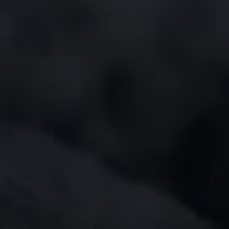
관행을 넘어선 노력
회사 소개
윈드스토퍼 바이 고어텍스 랩 의류
보도자료
당신이 좋아하는 핏. 방수기능까지 겸비
파트너 브랜드
완전한 방풍과 우수한 투습기능. 언제나 옳은 선택
발수성 (DWR)
연락처
윈드스토퍼 바이 고어텍스 랩 스트레치 장갑 제품
창업자 Bob Gore를 기리며
고어텍스 라이프스타일 제품군
고어텍스 신발
브랜드 앰배서더
손에 꼭 맞는 핏. 더 정교한 작업 가능
모든 의류 기술 보기
수선정보
믿을 수 있는 편안함과 보호기능
품질보증과 수선
브레이킹 트레일 필름 시리즈
윈드스토퍼 바이 고어텍스 랩 장갑 제품
모든 신발 기술 보기
자주 묻는 질문
완벽한 방풍. 뛰어난 보호기능
모든 장갑 기술 보기