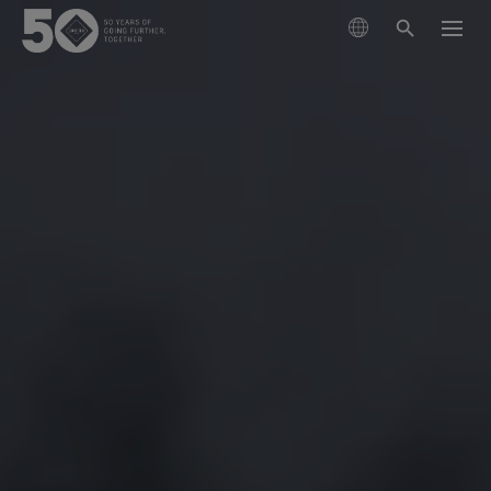
제품
기술
이번 시즌 신제품
지속가능성
GORE‑TEX® 브랜드 파트너
의류
고어텍스 멤브레인
신발
등산
고어텍스 소개
차세대 고어텍스 제품
고어텍스 제품
장갑 및 악세서리
사회적 책임을 다하는 성능
최상의 방수기능
러닝
고어텍스 제품의 테스트
과학 기반 혁신을 통한 책임감 있는 행동.
고어텍스 프로 의류
관리 및 지원
윈드스토퍼 바이 고어텍스 랩
클라이밍
내구성과 오래 지속되는 제품의 가치
가장 극한의 조건에서 타협 없는 기능성
고어텍스 가상실험실 체험
오랫동안 입을 수 있는 제품
건조한 조건에서 최고의 기능
고어텍스® 브랜드 50년의 여정
아웃도어 산업의 핵심 화두로 떠오른 ‘내구성’에 대해 알
고어텍스 서라운드® 아웃도어 신발
일상생활
고어텍스® 브랜드의 주요 순간들을 타임라인에서 만나
아보세요. 지금 바로 백서를 만나보실 수 있습니다.
고어텍스 의류
360도 전방향 투습기능, 튼튼한 방수기능
과학 주도 혁신
보세요.
다용도, 다목적의 기능
유용한 컨텐츠
고어텍스 장갑
모두보기
관리방법
고어텍스 인비저블 핏 신발
믿을 수 있는 편안함과 보호기능