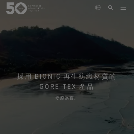
搜尋產品
瞭解技術
外套
可持續發展
鞋類
滑雪與單板滑雪
GORE‑TEX® 薄膜
採用 BIONIC 再生紡織材質的
手套與配件
跑步
關於我們
GORE‑TEX 產品
新一代 GORE‑TEX® 產品
GORE‑TEX®產品
登山
立足環保，追求性能 (Responsible Performance)
專業防水保護
變廢為寶。
我們如何測試
投入科學創新，實踐環保措施。
GORE‑TEX® PRO服裝
保養與支持
查看所有運動類型
WINDSTOPPER® 產品 by GORE‑TEX LABS®
耐用性及打造耐用產品的價值
掌控極限
測試GORE‑TEX®外套
持久耐用的產品
多功能防護（乾燥環境）
GORE‑TEX® 品牌迎來 50 週年里程碑
GORE‑TEX®品牌白皮書已發布。歡迎閱讀，探究耐用性
GORE‑TEX® SURROUND®戶外鞋
探索精心編撰的品牌發展大事記。
為何成為戶外產業的關鍵議題。
GORE‑TEX®服裝
適合您雙腳的全方位透氣系統
測試GORE‑TEX®鞋類
科學創新
極致多功能
《Breaking Trails》系列短片
GORE‑TEX®手套
關於我們
清潔保養說明
GORE‑TEX® INVISIBLE FIT鞋
值得信賴的保護和舒適性。