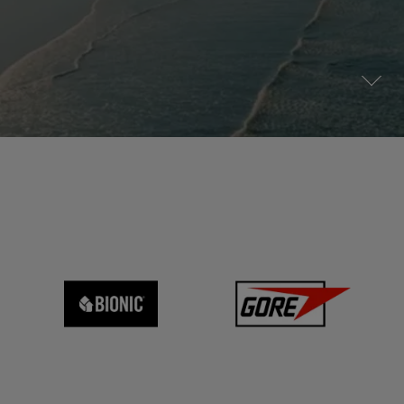
測試GORE‑TEX®手套
全方位兼顧
WINDSTOPPER®服裝 by GORE‑TEX LABS®
您喜歡的舒適貼合感。確保防水，每一英里都變得更美
合作夥伴
持久防風。高度透氣。
防潑水功能
好。
聯繫我們
WINDSTOPPER® STRETCH 手套 by GORE‑TEX LABS®
運動大使
舒適貼合，更強掌控。 靈巧舒適，放心穿戴。
查看所有服裝產品技術
維修資訊
GORE‑TEX®鞋類
保證與退貨
值得信賴的舒適性與防護性。
WINDSTOPPER® 手套 by GORE‑TEX LABS®
常見問題
防風，極度舒適。
查看所有鞋類產品技術
查看所有手套產品技術