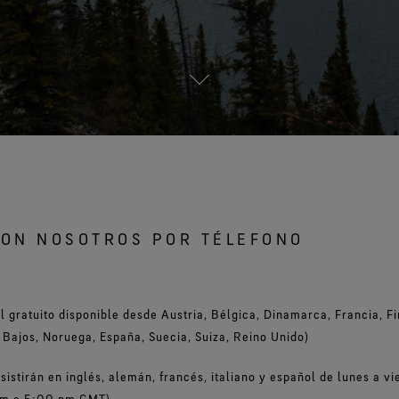
Ver todas las tecnologías de
V
prendas exteriores
ON NOSOTROS POR TÉLEFONO
 gratuito disponible desde Austria, Bélgica, Dinamarca, Francia, F
es Bajos, Noruega, España, Suecia, Suiza, Reino Unido)
sistirán en inglés, alemán, francés, italiano y español de lunes a v
m a 5:00 pm GMT).