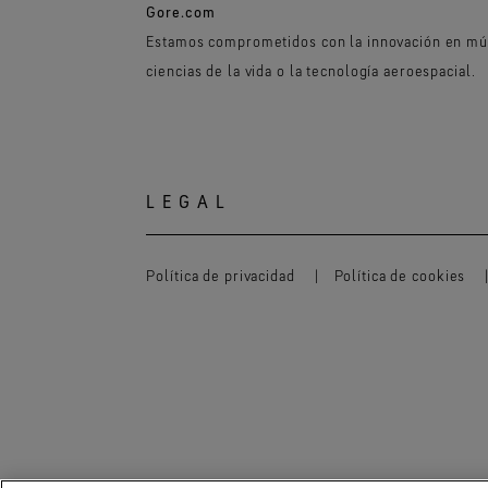
Gore.com
Estamos comprometidos con la innovación en múl
ciencias de la vida o la tecnología aeroespacial.
LEGAL
Política de privacidad
Política de cookies