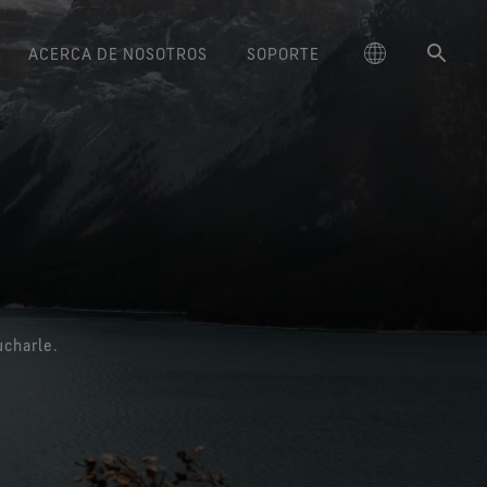
ACERCA DE NOSOTROS
SOPORTE
ctos GORE‑TEX® Lifestyle
schland
Instrucciones de cuidado
Freeride World Tour
Calzado GORE‑TEX®
大中华区-中国大陆
La Durabilidad y el Valor de lo
Embajadores de marca
Guantes GORE‑TEX®
Arc'teryx
Contacto
Confort y protección de
Confort y protección de
Duradero
Rendimiento responsable
ge
amiento repelente al agua
Serie Breaking Trails
대한민국
Garantía y devolución
Burton
confianza.
Descubre la importancia creciente
confianza.
uar de forma responsable
(DWR)
de la durabilidad en el sector
e la innovación basada en
ed Kingdom
日本
Preguntas frecuentes
Mammut
ado GORE‑TEX Invisible Fit
Guantes WINDSTOPPER® Stretch
outdoor. Nuestro libro blanco ya
la ciencia.
Reparaciones
l ajuste y la sensación que
by GORE‑TEX LABS®
está aquí.
charle.
大中華區–台灣/香港
Norrøna
te gustan. Impermeabilidad
Buen ajuste. Mejor control.
Productos duraderos
garantizada.
Diseñados para no sacártelos
ce
Australia / New Zealand
nunca.
ción basada en la ciencia
Calzado GORE‑TEX®
ña
SURROUND®
Guantes WINDSTOPPER® by
Nuestro compromiso
ma de transpirablidad 360º
GORE‑TEX LABS®
para los pies.
Totalmente cortavientos.