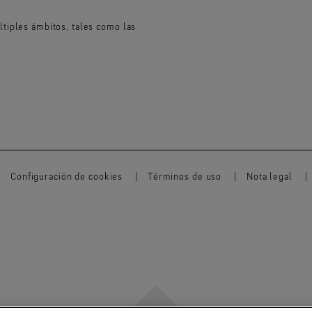
tiples ámbitos, tales como las
Configuración de cookies
Términos de uso
Nota legal