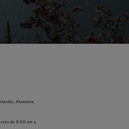
Comodidad extraordinaria.
er todas las tecnologías de
calzado
Ver todas las tecnologías de
guantes
inlandia, Alemania,
iernes de 9:00 am a