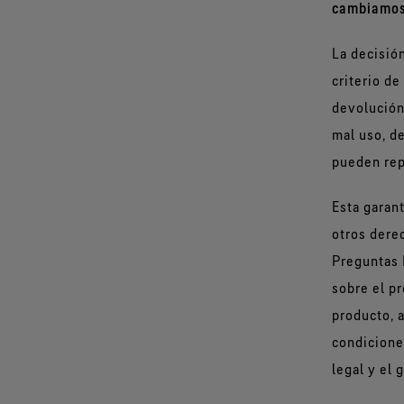
cambiamos,
La decisión
criterio de
devolución
mal uso, d
pueden rep
Esta garan
otros dere
Preguntas 
sobre el p
producto, a
condiciones
legal y el 