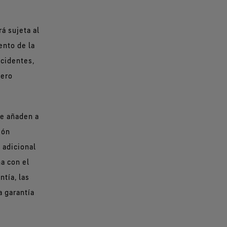
á sujeta al
ento de la
ccidentes,
pero
se añaden a
ión
 adicional
a con el
ntía, las
a garantía