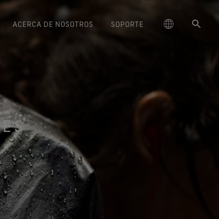
ACERCA DE NOSOTROS
SOPORTE
ctos GORE‑TEX® Lifestyle
schland
Instrucciones de cuidado
Freeride World Tour
Calzado GORE‑TEX®
大中华区-中国大陆
La Durabilidad y el Valor de lo
Embajadores de marca
Guantes GORE‑TEX®
Arc'teryx
Contacto
Confort y protección de
Confort y protección de
Duradero
Rendimiento responsable
ge
amiento repelente al agua
Serie Breaking Trails
대한민국
Garantía y devolución
Burton
confianza.
Descubre la importancia creciente
confianza.
NES
uar de forma responsable
(DWR)
de la durabilidad en el sector
e la innovación basada en
ed Kingdom
日本
Preguntas frecuentes
Mammut
ado GORE‑TEX Invisible Fit
Guantes WINDSTOPPER® Stretch
outdoor. Nuestro libro blanco ya
la ciencia.
Reparaciones
l ajuste y la sensación que
by GORE‑TEX LABS®
está aquí.
大中華區–台灣/香港
Norrøna
te gustan. Impermeabilidad
Buen ajuste. Mejor control.
Productos duraderos
garantizada.
Diseñados para no sacártelos
ce
Australia / New Zealand
nunca.
ción basada en la ciencia
Calzado GORE‑TEX®
ña
SURROUND®
Guantes WINDSTOPPER® by
Nuestro compromiso
ma de transpirablidad 360º
GORE‑TEX LABS®
para los pies.
Totalmente cortavientos.