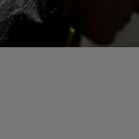
Comodidad extraordinaria.
er todas las tecnologías de
calzado
Ver todas las tecnologías de
guantes