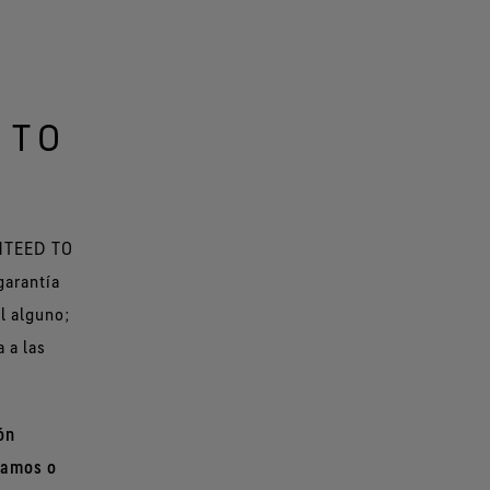
 TO
NTEED TO
garantía
l alguno;
a a las
ón
ramos o