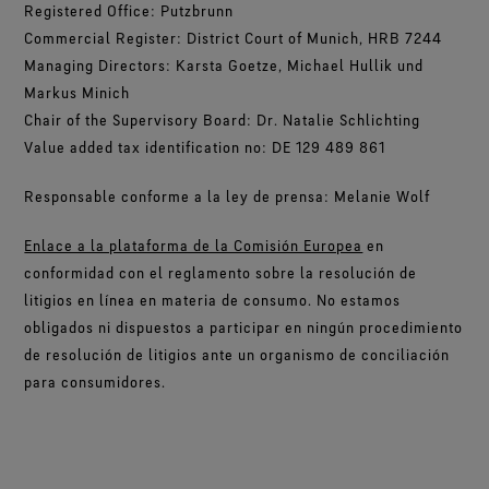
Registered Office: Putzbrunn
Acerca de nosotros
Serie Breaking Trails
El ajuste y la sensación que tanto te gustan.
Embajadores de marca
Pruebas de guantes
Nuestro compromiso
Prendas WINDSTOPPER® by GORE‑TEX LABS®
Tratamiento repelente al agua (DWR)
Commercial Register: District Court of Munich, HRB 7244
Impermeabilidad garantizada.
Contacto
Guantes WINDSTOPPER® Stretch by GORE‑TEX LABS®
Totalmente cortavientos. Extremadamente
Managing Directors: Karsta Goetze, Michael Hullik und
Buen ajuste. Mejor control. Diseñados para no
transpirables.
Reparaciones
Calzado GORE‑TEX® SURROUND®
Garantía y devolución
sacártelos nunca.
Markus Minich
Sistema de transpirablidad 360º para los pies.
Chair of the Supervisory Board: Dr. Natalie Schlichting
Ver todas las tecnologías de prendas exteriores
Preguntas frecuentes
Guantes WINDSTOPPER® by GORE‑TEX LABS®
Value added tax identification no: DE 129 489 861
Ver todas las tecnologías de calzado
Totalmente cortavientos. Comodidad extraordinaria.
Responsable conforme a la ley de prensa: Melanie Wolf
Ver todas las tecnologías de guantes
Enlace a la plataforma de la Comisión Europea
en
conformidad con el reglamento sobre la resolución de
litigios en línea en materia de consumo. No estamos
obligados ni dispuestos a participar en ningún procedimiento
de resolución de litigios ante un organismo de conciliación
para consumidores.