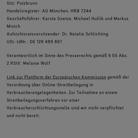
Schuhe im Test
Sitz: Putzbrunn
Herausforderungen meistern.
Breaking Trails Serie
Optimale Passform, angenehmes Tragegefühl.
Markenbotschafter
Umfassendes Engagement
Norrøna
DWR-Imprägnierung
Handelsregister: AG München, HRB 7244
Garantiert wasserdicht.
Kontakt
WINDSTOPPER® Stretch-Handschuhe by GORE‑TEX
Handschuhe im Test
WINDSTOPPER® Bekleidung by GORE‑TEX LABS®
Geschäftsführer: Karsta Goetze, Michael Hullik und Markus
LABS®
Absolut winddicht. Hoch atmungsaktiv.
Reparaturinformationen
GORE‑TEX® SURROUND® Schuhe
Garantie und Rückgabe
Eng anliegende Passform. Bessere Kontrolle. Zum
Minich
Virtuelle Labortour
Rundum atmungsaktive Schuhe.
Anlassen gemacht.
Aufsichtsratsvorsitzender: Dr. Natalie Schlichting
Alle Technologien für Bekleidung entdecken
Häufig gestellte Fragen
USt.-IdNr.: DE 129 489 861
Alle Technologien für Schuhe entdecken
WINDSTOPPER® Handschuhe by GORE‑TEX LABS®
Absolut winddicht. Einzigartiger Komfort.
Verantwortlich im Sinne des Presserechts gemäß § 55 Abs.
2 RStV: Melanie Wolf
Alle Technologien für Handschuhe entdecken
Link zur Plattform der Europäischen Kommission
gemäß der
Verordnung über Online-Streitbeilegung in
Verbraucherangelegenheiten. Zur Teilnahme an einem
Streitbeilegungsverfahren vor einer
Verbraucherschlichtungsstelle sind wir nicht verpflichtet
und nicht bereit.