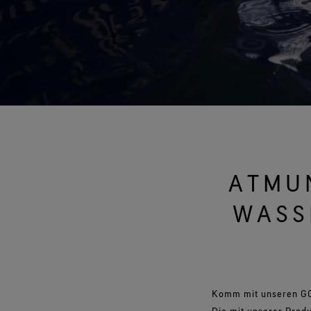
Handschuhe im Test
Virtuelle Labortour
ATMU
WASS
Komm mit unseren GO
Die mit unserer Prod