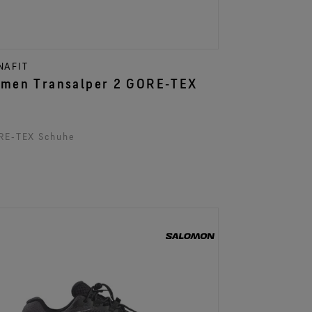
NAFIT
Damen Transalper 2 GORE‑TEX
RE‑TEX Schuhe