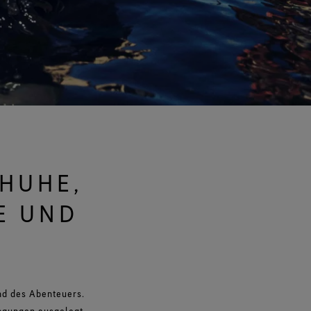
Alle Technologien für
Handschuhe entdecken
HUHE,
E UND
d des Abenteuers.
ingungen ausgelegt