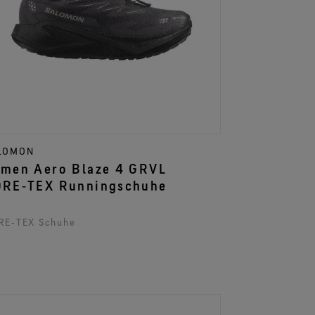
LOMON
ero Blaze 4 GRVL
RE‑TEX Runningschuhe
RE‑TEX Schuhe