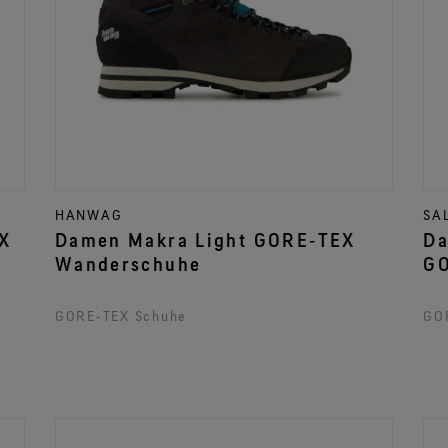
HANWAG
SA
Damen Makra Light GORE‑TEX
Damen A
Wanderschuhe
GO
GORE‑TEX Schuhe
GO