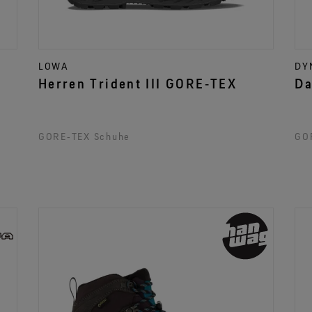
LOWA
DY
Herren Trident III GORE‑TEX
GORE‑TEX Schuhe
GO