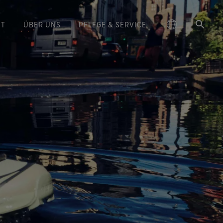
IT
ÜBER UNS
PFLEGE & SERVICE
schland
‑TEX® Lifestyle-Produkte
GORE‑TEX® Schuhe
Pflegehinweise
Blog
大中华区-中国大陆
Langlebigkeit als Mehrwert
GORE‑TEX® Handschuhe
Markenbotschafter
Arc'teryx
Kontakt
hrter Schutz und Komfort.
Bewährter Schutz und Komfort.
Warum sich Langlebigkeit zu
rtungsvolle Performance
ge
Breaking Trails Serie
DWR-Imprägnierung
대한민국
Garantie und Rückgabe
Burton
einem Schlüsselfaktor in der
rtungsvoll handeln durch
‑TEX® Invisible Fit Schuhe
WINDSTOPPER® Stretch-
Outdoor-Branche entwickelt hat.
wissenschaftsbasierte
ed Kingdom
Reparaturinformationen
日本
Häufig gestellte Fragen
GOREWEAR
ale Passform, angenehmes
Handschuhe by GORE‑TEX LABS®
Unser Whitepaper ist ab sofort
Innovationen.
Tragegefühl. Garantiert
Eng anliegende Passform.
verfügbar.
大中華區–台灣/香港
Mammut
wasserdicht.
Bessere Kontrolle. Zum
Langlebige Produkte
Anlassen gemacht.
ce
Australia / New Zealand
Norrøna
‑TEX® SURROUND® Schuhe
Wissenschaftsbasierte
um atmungsaktive Schuhe.
WINDSTOPPER® Handschuhe by
Innovationen
ña
GORE‑TEX LABS®
lle Technologien für Schuhe
Absolut winddicht. Einzigartiger
Umfassendes Engagement
entdecken
Komfort.