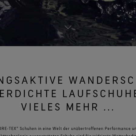
Alle Technologien für Bekleidung
entdecken
NGSAKTIVE WANDERSC
ERDICHTE LAUFSCHUH
VIELES MEHR ...
RE‑TEX® Schuhen in eine Welt der unübertroffenen Performance un
ukttechnologie ausgestatteten Schuhe sind für widrigste Wetterbed