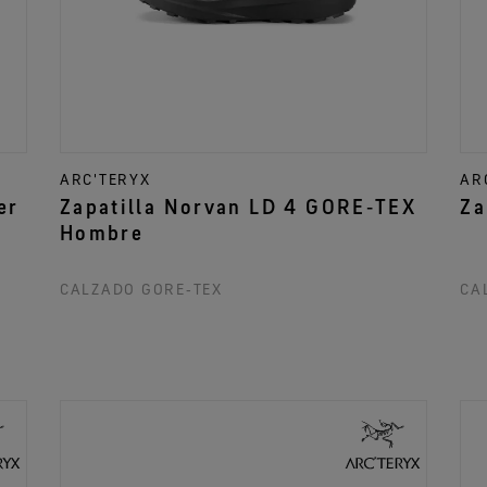
ARC'TERYX
AR
er
Zapatilla Norvan LD 4 GORE‑TEX
Za
Hombre
CALZADO GORE‑TEX
CA