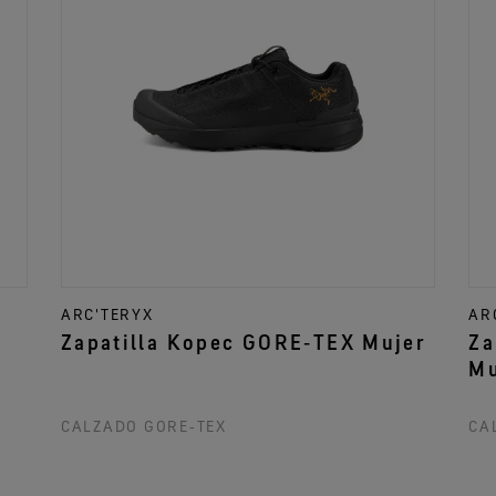
ARC'TERYX
AR
Zapatilla Kopec GORE‑TEX Mujer
Za
Mu
CALZADO GORE‑TEX
CA