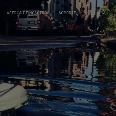
ACERCA DE NOSOTROS
SOPORTE
ctos GORE‑TEX® Lifestyle
schland
Instrucciones de cuidado
Freeride World Tour
Calzado GORE‑TEX®
大中华区-中国大陆
La Durabilidad y el Valor de lo
Embajadores de marca
Guantes GORE‑TEX®
Arc'teryx
Contacto
Confort y protección de
Confort y protección de
Duradero
Rendimiento responsable
ge
amiento repelente al agua
Serie Breaking Trails
대한민국
Garantía y devolución
Burton
confianza.
Descubre la importancia creciente
confianza.
uar de forma responsable
(DWR)
de la durabilidad en el sector
e la innovación basada en
ed Kingdom
日本
Preguntas frecuentes
Mammut
ado GORE‑TEX Invisible Fit
Guantes WINDSTOPPER® Stretch
outdoor. Nuestro libro blanco ya
la ciencia.
Reparaciones
l ajuste y la sensación que
by GORE‑TEX LABS®
está aquí.
大中華區–台灣/香港
Norrøna
te gustan. Impermeabilidad
Buen ajuste. Mejor control.
Productos duraderos
garantizada.
Diseñados para no sacártelos
ce
Australia / New Zealand
nunca.
ción basada en la ciencia
Calzado GORE‑TEX®
ña
SURROUND®
Guantes WINDSTOPPER® by
Nuestro compromiso
ma de transpirablidad 360º
GORE‑TEX LABS®
para los pies.
Totalmente cortavientos.