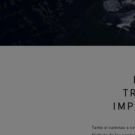
Pruebas de guantes
T
IMP
Tanto si caminas o c
Disfruta de las ventaj