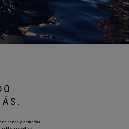
Comodidad extraordinaria.
er todas las tecnologías de
calzado
Ver todas las tecnologías de
guantes
O
DO
MÁS.
ecen secos y cómodos.
 golf y zapatillas