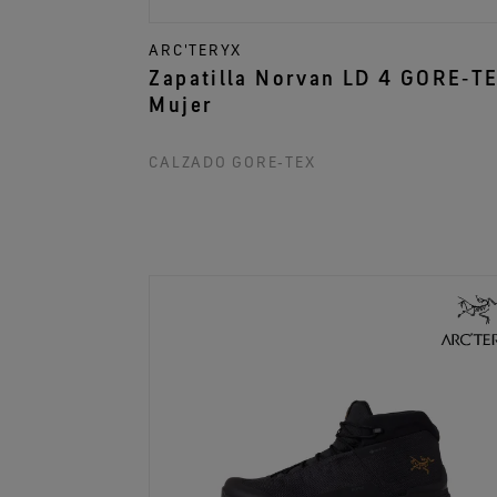
ARC'TERYX
Zapatilla Norvan LD 4 GORE‑T
Mujer
CALZADO GORE‑TEX