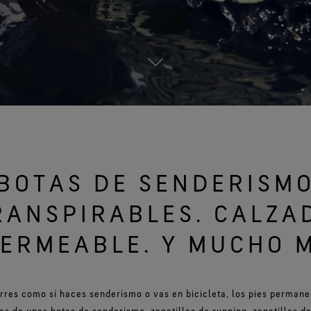
Ver todas las tecnologías de
V
prendas exteriores
BOTAS DE SENDERISM
RANSPIRABLES. CALZA
ERMEABLE. Y MUCHO 
orres como si haces senderismo o vas en bicicleta, los pies perman
as de unas botas de senderismo, zapatillas de running, zapatillas de