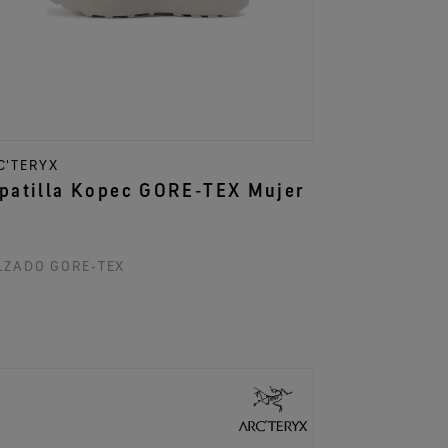
C'TERYX
patilla Kopec GORE‑TEX Mujer
LZADO GORE‑TEX