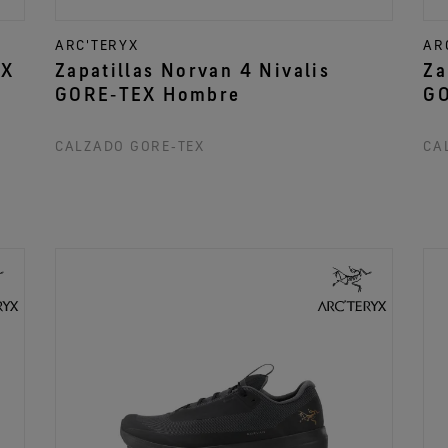
ARC'TERYX
AR
EX
Zapatillas Norvan 4 Nivalis
Za
GORE‑TEX Hombre
GO
CALZADO GORE‑TEX
CA