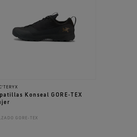
C'TERYX
patillas Konseal GORE‑TEX
jer
LZADO GORE‑TEX