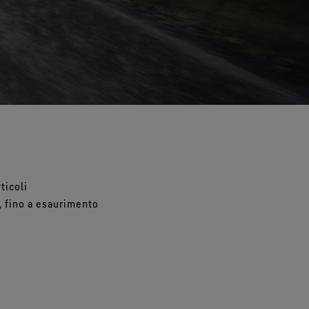
edi tutte le tecnologie delle
Vedi tutte le tecnologie dei guanti
calzature
ticoli
, fino a esaurimento