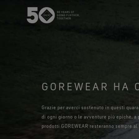
La membrana GORE‑TEX®
P
La m
I prodotti GORE‑TEX® di ultima
imperm
generazione
GOREWEAR HA 
Guan
Scopri di più sui prodotti
Prodotti
GORE‑TEX® con membrana ePE.
Massime pr
I nostri test
Grazie per averci sostenuto in questi quara
di ogni giorno o le avventure più epiche, a 
Test abbigliamento
prodotti GOREWEAR resteranno sempre al tu
Test calzature