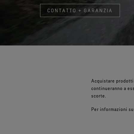
Test guanti
CONTATTO + GARANZIA
Tour virtuale del laboratorio
Acquistare prodott
continueranno a esse
scorte.
Per informazioni su 