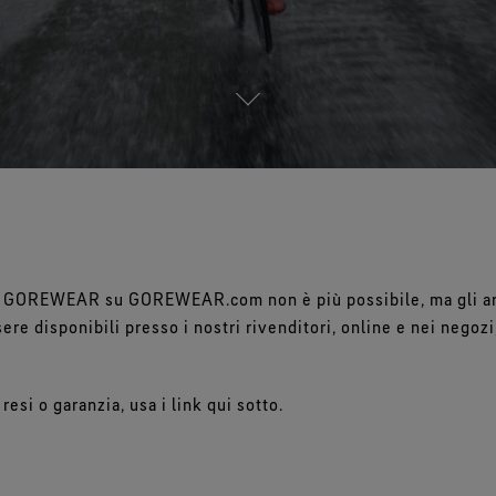
Completamente antivento.
Massima traspirabilità.
V
Vedi tutte le tecnologie
dell’abbigliamento
i GOREWEAR su GOREWEAR.com non è più possibile, ma gli ar
re disponibili presso i nostri rivenditori, online e nei negozi
resi o garanzia, usa i link qui sotto.