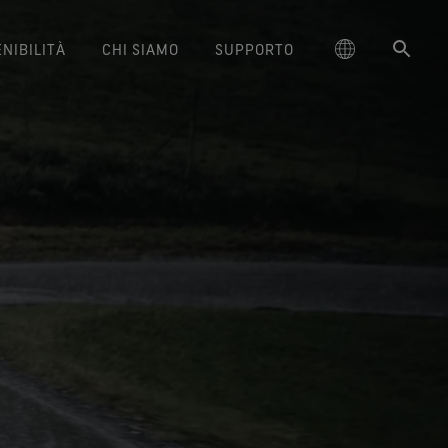
NIBILITÀ
CHI SIAMO
SUPPORTO
schland
uzioni per la manutenzione
dotti lifestyle GORE‑TEX®
Calzature GORE‑TEX®
Freeride World Tour
L'importanza di una qualità che
Brand Ambassador GORE‑TEX®
大中华区-中国大陆
Guanti GORE‑TEX®
Arc'teryx
Contatti
Comfort e protezione.
Comfort e protezione.
dura nel tempo
Performance responsabile
ge
ttamento idrorepellente a
GORE‑TEX Gear Tour
대한민국
Garanzia e resi
Burton
La durabilità è ormai un aspetto
Azioni responsabili grazie
ature GORE‑TEX® Invisible
lunga durata (DWR)
Guanti WINDSTOPPER® Stretch
essenziale nel settore delle
l'innovazione basata sulla
ed Kingdom
ie video “Breaking Trails”
日本
Domande frequenti
Mammut
Fit
by GORE‑TEX LABS®
attrezzature outdoor. Scopriamo
scienza.
rmazioni sulla riparazione
stile che vuoi, la vestibilità
Vestibilità aderente. Maggiore
insieme perché: scarica subito il
大中華區–台灣/香港
Norrøna
che cerchi. Garanzia di
controllo. Fatti per essere
nostro white paper.
Prodotti di lunga durata
impermeabilità.
indossati.
ce
Australia / New Zealand
ione basata sulla scienza
Calzature GORE‑TEX®
Guanti WINDSTOPPER® by
ña
SURROUND®
GORE‑TEX LABS®
Un impegno a tutto tondo
tema di traspirabilità totale
Completamente antivento.
per i piedi.
Comfort eccezionale.