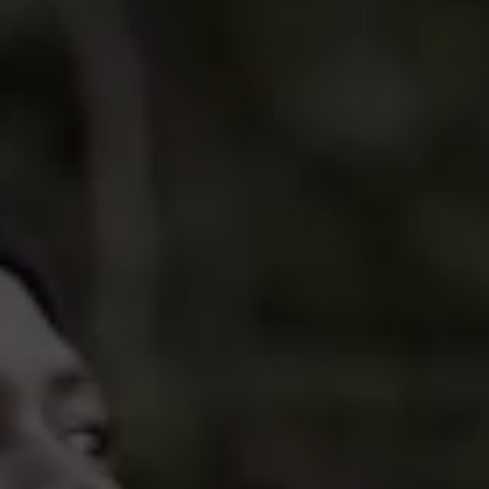
관행을 넘어선 노력
회사 소개
윈드스토퍼 바이 고어텍스 랩 의류
보도자료
당신이 좋아하는 핏. 방수기능까지 겸비
파트너 브랜드
완전한 방풍과 우수한 투습기능. 언제나 옳은 선택
발수성 (DWR)
연락처
윈드스토퍼 바이 고어텍스 랩 스트레치 장갑 제품
창업자 Bob Gore를 기리며
고어텍스 라이프스타일 제품군
고어텍스 신발
브랜드 앰배서더
손에 꼭 맞는 핏. 더 정교한 작업 가능
모든 의류 기술 보기
수선정보
믿을 수 있는 편안함과 보호기능
품질보증과 수선
브레이킹 트레일 필름 시리즈
윈드스토퍼 바이 고어텍스 랩 장갑 제품
모든 신발 기술 보기
자주 묻는 질문
완벽한 방풍. 뛰어난 보호기능
모든 장갑 기술 보기