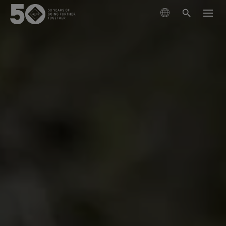
제품
기술
이번 시즌 신제품
지속가능성
GORE‑TEX® 브랜드 파트너
의류
고어텍스 멤브레인
신발
등산
고어텍스 소개
차세대 고어텍스 제품
고어텍스 제품
장갑 및 악세서리
사회적 책임을 다하는 성능
최상의 방수기능
러닝
고어텍스 제품의 테스트
과학 기반 혁신을 통한 책임감 있는 행동.
고어텍스 프로 의류
관리 및 지원
윈드스토퍼 바이 고어텍스 랩
클라이밍
내구성과 오래 지속되는 제품의 가치
가장 극한의 조건에서 타협 없는 기능성
고어텍스 가상실험실 체험
오랫동안 입을 수 있는 제품
건조한 조건에서 최고의 기능
고어텍스® 브랜드 50년의 여정
아웃도어 산업의 핵심 화두로 떠오른 ‘내구성’에 대해 알
고어텍스 서라운드® 아웃도어 신발
일상생활
고어텍스® 브랜드의 주요 순간들을 타임라인에서 만나
아보세요. 지금 바로 백서를 만나보실 수 있습니다.
고어텍스 의류
360도 전방향 투습기능, 튼튼한 방수기능
과학 주도 혁신
보세요.
다용도, 다목적의 기능
유용한 컨텐츠
고어텍스 장갑
모두보기
관리방법
고어텍스 인비저블 핏 신발
믿을 수 있는 편안함과 보호기능