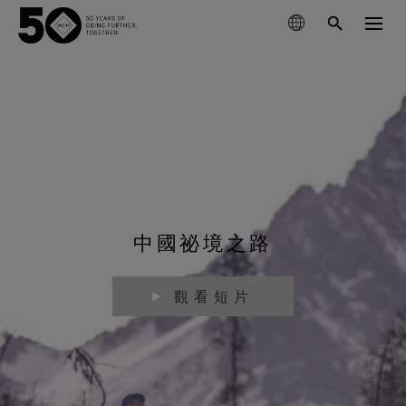
搜尋產品
瞭解技術
外套
可持續發展
鞋類
滑雪與單板滑雪
GORE‑TEX® 薄膜
手套與配件
中國祕境之路
跑步
關於我們
新一代 GORE‑TEX® 產品
GORE‑TEX®產品
登山
立足環保，追求性能 (Responsible Performance)
專業防水保護
觀看短片
我們如何測試
投入科學創新，實踐環保措施。
GORE‑TEX® PRO服裝
保養與支持
查看所有運動類型
WINDSTOPPER® 產品 by GORE‑TEX LABS®
耐用性及打造耐用產品的價值
掌控極限
測試GORE‑TEX®外套
持久耐用的產品
多功能防護（乾燥環境）
GORE‑TEX® 品牌迎來 50 週年里程碑
GORE‑TEX®品牌白皮書已發布。歡迎閱讀，探究耐用性
GORE‑TEX® SURROUND®戶外鞋
探索精心編撰的品牌發展大事記。
為何成為戶外產業的關鍵議題。
GORE‑TEX®服裝
適合您雙腳的全方位透氣系統
測試GORE‑TEX®鞋類
科學創新
極致多功能
《Breaking Trails》系列短片
GORE‑TEX®手套
關於我們
清潔保養說明
GORE‑TEX® INVISIBLE FIT鞋
值得信賴的保護和舒適性。