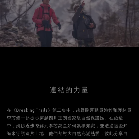
測試GORE‑TEX®手套
全方位兼顧
WINDSTOPPER®服裝 by GORE‑TEX LABS®
您喜歡的舒適貼合感。確保防水，每一英里都變得更美
合作夥伴
持久防風。高度透氣。
防潑水功能
好。
聯繫我們
WINDSTOPPER® STRETCH 手套 by GORE‑TEX LABS®
運動大使
舒適貼合，更強掌控。 靈巧舒適，放心穿戴。
查看所有服裝產品技術
維修資訊
GORE‑TEX®鞋類
保證與退貨
值得信賴的舒適性與防護性。
WINDSTOPPER® 手套 by GORE‑TEX LABS®
常見問題
防風，極度舒適。
查看所有鞋類產品技術
查看所有手套產品技術
連結的力量
在《Breaking Trails》第二集中，越野跑運動員姚妙和護林員
李芯銳一起徒步穿越四川王朗國家級自然保護區。在旅途
中，姚妙逐步瞭解到李芯銳是如何累積知識，並透過這些知
識來守護這片土地。他們都對大自然充滿熱愛，彼此分享自