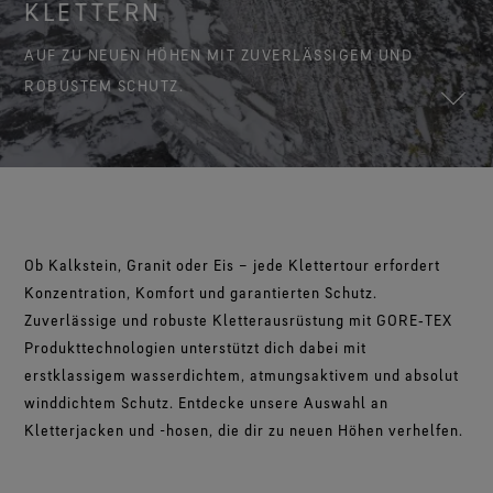
Schuhe im Test
KLETTERN
Herausforderungen meistern.
Breaking Trails Serie
Optimale Passform, angenehmes Tragegefühl.
Markenbotschafter
Umfassendes Engagement
Norrøna
DWR-Imprägnierung
Garantiert wasserdicht.
Kontakt
WINDSTOPPER® Stretch-Handschuhe by GORE‑TEX
Handschuhe im Test
AUF ZU NEUEN HÖHEN MIT ZUVERLÄSSIGEM UND
WINDSTOPPER® Bekleidung by GORE‑TEX LABS®
LABS®
Absolut winddicht. Hoch atmungsaktiv.
Reparaturinformationen
ROBUSTEM SCHUTZ.
GORE‑TEX® SURROUND® Schuhe
Garantie und Rückgabe
Eng anliegende Passform. Bessere Kontrolle. Zum
Virtuelle Labortour
Rundum atmungsaktive Schuhe.
Anlassen gemacht.
Alle Technologien für Bekleidung entdecken
Häufig gestellte Fragen
Alle Technologien für Schuhe entdecken
WINDSTOPPER® Handschuhe by GORE‑TEX LABS®
Absolut winddicht. Einzigartiger Komfort.
Alle Technologien für Handschuhe entdecken
Ob Kalkstein, Granit oder Eis – jede Klettertour erfordert
Konzentration, Komfort und garantierten Schutz.
Zuverlässige und robuste Kletterausrüstung mit GORE‑TEX
Produkttechnologien unterstützt dich dabei mit
erstklassigem wasserdichtem, atmungsaktivem und absolut
winddichtem Schutz. Entdecke unsere Auswahl an
Kletterjacken und -hosen, die dir zu neuen Höhen verhelfen.