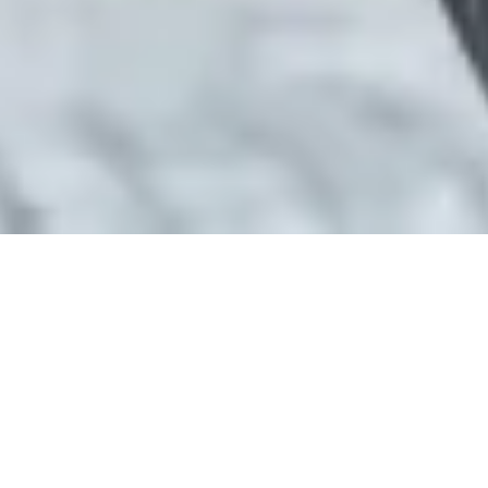
Als Creator von Foto- und Videocontent fühlt sich Kevin von
allem angezogen, was ihm ins Auge fällt. Seit einigen Jahren
lebt er in Berlin. Hier, in einer der wohl kreativsten und
abenteuerlichsten Städte Europas, fand und findet er an
jeder Ecke eine Fülle von Kunst, die ihn inspiriert.