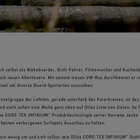
ich selbst als Wakeboarder, Bulli-Fahrer, Filmemacher und Kuchenb
nach neuen Abenteuern. Mit seinem treuen VW-Bus durchkämmt er r
nsel um diverse Board-Sportarten auszuüben.
nselgruppe der Lofoten, gerade unterhalb des Polarkreises, ist da
d steht schon eine Weile ganz oben auf Olles Liste von Zielen. So 
die GORE‑TEX INFINIUM™ Produkttechnologie seiner Norrøna Jacke i
besten verborgenen Surfspots Ausschau zu halten.
 ein wenig um und sieh selbst, wie Olles GORE‑TEX INFINIUM™ Outfit