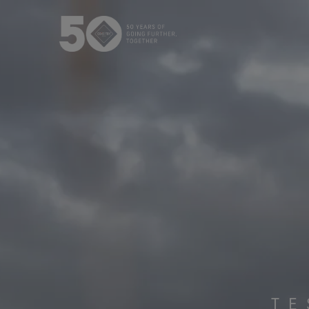
Die GORE‑TEX® Membran
GO
Erstklass
GORE‑TEX® Produkte der
nächsten Generation
Handschuhe un
Erfahre mehr über die
WINDSTOP
GORE‑TEX® Produkte mit ePE
Membran.
Leistungss
Testverfahren
Bekleidung im Test
TE
Schuhe im Test