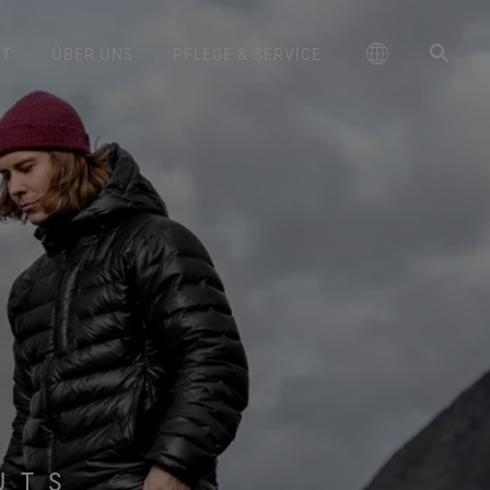
IT
ÜBER UNS
PFLEGE & SERVICE
schland
‑TEX® Lifestyle-Produkte
GORE‑TEX® Schuhe
Pflegehinweise
Blog
大中华区-中国大陆
Langlebigkeit als Mehrwert
GORE‑TEX® Handschuhe
Markenbotschafter
Arc'teryx
Kontakt
hrter Schutz und Komfort.
Bewährter Schutz und Komfort.
Warum sich Langlebigkeit zu
rtungsvolle Performance
ge
Breaking Trails Serie
DWR-Imprägnierung
대한민국
Garantie und Rückgabe
Burton
einem Schlüsselfaktor in der
rtungsvoll handeln durch
‑TEX® Invisible Fit Schuhe
WINDSTOPPER® Stretch-
Outdoor-Branche entwickelt hat.
wissenschaftsbasierte
ed Kingdom
Reparaturinformationen
日本
Häufig gestellte Fragen
GOREWEAR
ale Passform, angenehmes
Handschuhe by GORE‑TEX LABS®
Unser Whitepaper ist ab sofort
Innovationen.
Tragegefühl. Garantiert
Eng anliegende Passform.
verfügbar.
大中華區–台灣/香港
Mammut
wasserdicht.
Bessere Kontrolle. Zum
Langlebige Produkte
Anlassen gemacht.
ce
Australia / New Zealand
Norrøna
‑TEX® SURROUND® Schuhe
Wissenschaftsbasierte
um atmungsaktive Schuhe.
WINDSTOPPER® Handschuhe by
Innovationen
ña
GORE‑TEX LABS®
lle Technologien für Schuhe
Absolut winddicht. Einzigartiger
UTS
Umfassendes Engagement
entdecken
Komfort.