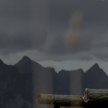
Handschuhe im Test
Virtuelle Labortour