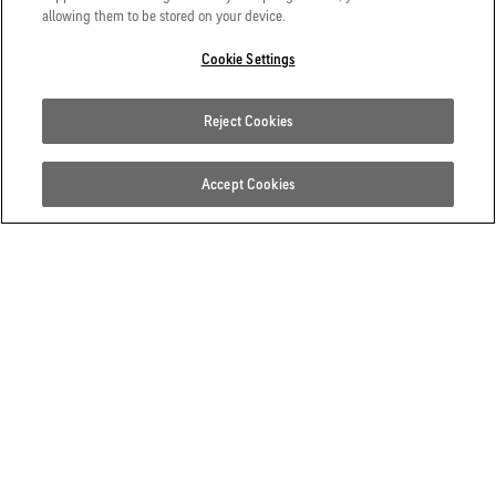
allowing them to be stored on your device.
Cookie Settings
Reject Cookies
Accept Cookies
SO PFLEGST DU DEINE
GORE‑TEX SCHUHE RICHTIG
GORE‑TEX Schuhe sind sehr einfach zu pflegen. Wir erklären