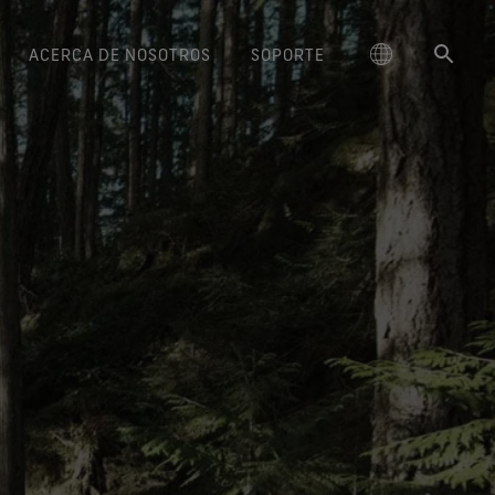
ACERCA DE NOSOTROS
SOPORTE
ctos GORE‑TEX® Lifestyle
schland
Instrucciones de cuidado
Freeride World Tour
Calzado GORE‑TEX®
大中华区-中国大陆
La Durabilidad y el Valor de lo
Embajadores de marca
Guantes GORE‑TEX®
Arc'teryx
Contacto
Confort y protección de
Confort y protección de
Duradero
Rendimiento responsable
ge
amiento repelente al agua
Serie Breaking Trails
대한민국
Garantía y devolución
Burton
confianza.
Descubre la importancia creciente
confianza.
uar de forma responsable
(DWR)
de la durabilidad en el sector
e la innovación basada en
ed Kingdom
日本
Preguntas frecuentes
Mammut
ado GORE‑TEX Invisible Fit
Guantes WINDSTOPPER® Stretch
outdoor. Nuestro libro blanco ya
la ciencia.
Reparaciones
l ajuste y la sensación que
by GORE‑TEX LABS®
está aquí.
大中華區–台灣/香港
Norrøna
te gustan. Impermeabilidad
Buen ajuste. Mejor control.
Productos duraderos
garantizada.
Diseñados para no sacártelos
ce
Australia / New Zealand
nunca.
ción basada en la ciencia
Calzado GORE‑TEX®
ña
SURROUND®
Guantes WINDSTOPPER® by
Nuestro compromiso
ma de transpirablidad 360º
GORE‑TEX LABS®
para los pies.
Totalmente cortavientos.