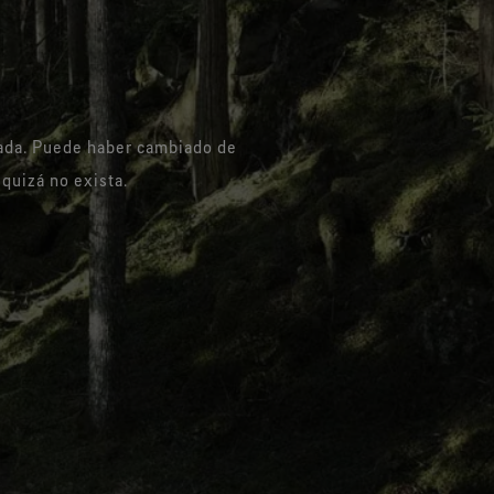
Ver todas las tecnologías de
V
prendas exteriores
cada. Puede haber cambiado de
quizá no exista.