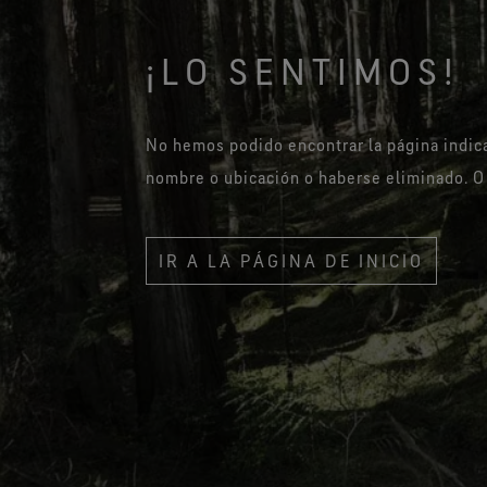
Pruebas de guantes
¡LO SENTIMOS!
No hemos podido encontrar la página indi
nombre o ubicación o haberse eliminado. O 
IR A LA PÁGINA DE INICIO