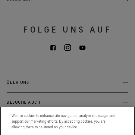
FOLGE UNS AUF
ÜBER UNS
Über uns
BESUCHE AUCH
Verantwortung
Press Newsroom
We use cookies to enhance site navigation, analyze site usage, and
Archive: PFC Goal
Aktuelles zu GORE‑TEX® Produkten, Events und Erlebnissen.
support our marketing efforts. By accepting cookies, you are
LEGAL
allowing them to be stored on your device.
Karriere
GORETEXProfessional.com
Cookie Erklärung