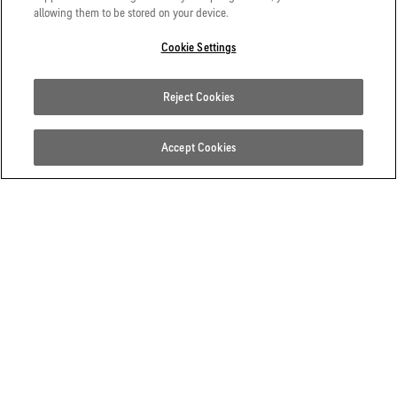
Snowboarder Taro Tamai und Skateboarderin Mami
allowing them to be stored on your device.
Tezuka sprechen bei einer Split-Board-Tour über die
Cookie Settings
abgelegenen Hänge von Niseko auf Hokkaido über die
Glücksmomente, die sie beim Freeriden empfinden.
Reject Cookies
FOLGE ANSEHEN
Accept Cookies
PERSPEKTIVEN GESTALTEN
In der sechsten Folge von Breaking Trails erkunden der
legendäre Snowboarder Taro Tamai und die Profi-
Skateboarderin Mami Tezuka die ikonische Niseko-Region
auf der japanischen Insel Hokkaido und sprechen dabei über
ihre persönlichen Lebenswege und das Gefühl von Freiheit,