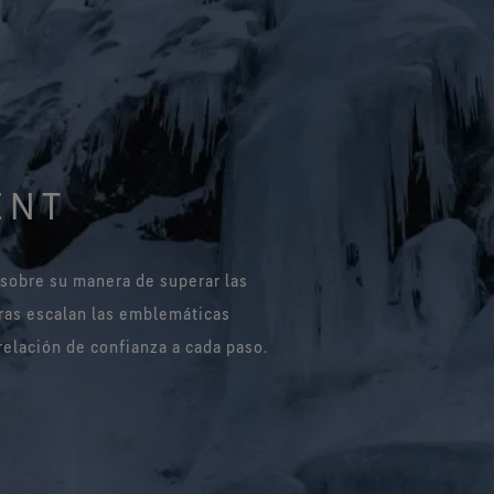
ENT
sobre su manera de superar las
ras escalan las emblemáticas
elación de confianza a cada paso.