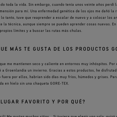
do toda la vida. Sin embargo, cuando tenía unos veinte años perdí la
imensión para mí. Una enfermedad genética de los ojos me dañó la 
 lo tanto, tuve que reaprender a escalar de nuevo y a colocar los an
e la técnica, aunque siempre se pueden aprender cosas nuevas. E
propios límites y a buscar las rutas más chulas.
QUE MÁS TE GUSTA DE LOS PRODUCTOS G
ue me mantienen seco y caliente en entornos muy inhóspitos. Por 
 a Groenlandia un invierno. Gracias a estos productos, he disfruta
 fuera por ellos, habrían sido días muy fríos, húmedos y grises. Par
ada en hielo sin una chaqueta GORE‑TEX.
 LUGAR FAVORITO Y POR QUÉ?
cil! Me gustan muchos sitios... Si tuviera que elegir uno solo, quizá