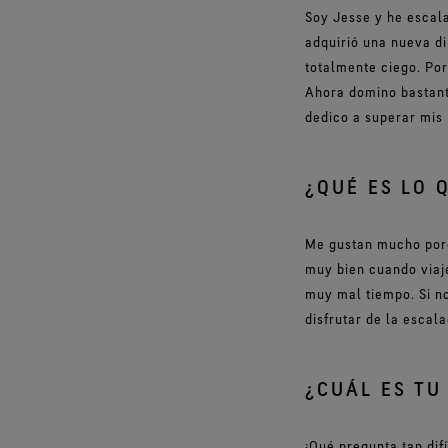
Soy Jesse y he escala
adquirió una nueva d
totalmente ciego. Por
Ahora domino bastant
dedico a superar mis 
¿QUÉ ES LO 
Me gustan mucho porq
muy bien cuando viajé
muy mal tiempo. Si no
disfrutar de la escal
¿CUÁL ES TU
¡Qué pregunta tan difí