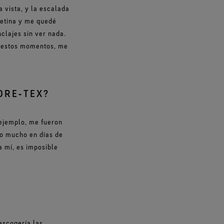
 vista, y la escalada
retina y me quedé
clajes sin ver nada.
n estos momentos, me
ORE‑TEX?
ejemplo, me fueron
do mucho en días de
a mí, es imposible
 escogería las