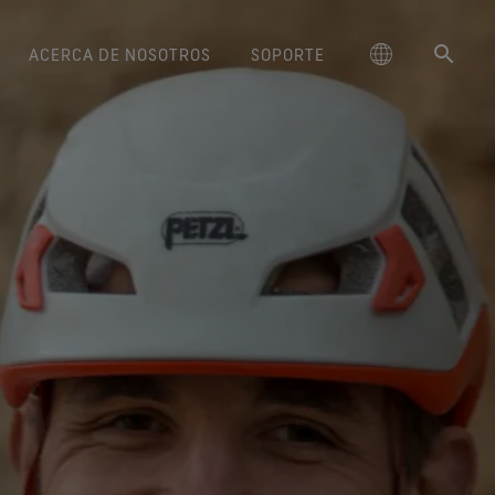
ACERCA DE NOSOTROS
SOPORTE
ctos GORE‑TEX® Lifestyle
schland
Instrucciones de cuidado
Freeride World Tour
Calzado GORE‑TEX®
大中华区-中国大陆
La Durabilidad y el Valor de lo
Embajadores de marca
Guantes GORE‑TEX®
Arc'teryx
Contacto
Confort y protección de
Confort y protección de
Duradero
Rendimiento responsable
ge
amiento repelente al agua
Serie Breaking Trails
대한민국
Garantía y devolución
Burton
confianza.
Descubre la importancia creciente
confianza.
uar de forma responsable
(DWR)
de la durabilidad en el sector
e la innovación basada en
ed Kingdom
日本
Preguntas frecuentes
Mammut
ado GORE‑TEX Invisible Fit
Guantes WINDSTOPPER® Stretch
outdoor. Nuestro libro blanco ya
la ciencia.
Reparaciones
l ajuste y la sensación que
by GORE‑TEX LABS®
está aquí.
大中華區–台灣/香港
Norrøna
te gustan. Impermeabilidad
Buen ajuste. Mejor control.
Productos duraderos
garantizada.
Diseñados para no sacártelos
ce
Australia / New Zealand
nunca.
ción basada en la ciencia
Calzado GORE‑TEX®
ña
SURROUND®
Guantes WINDSTOPPER® by
Nuestro compromiso
ma de transpirablidad 360º
GORE‑TEX LABS®
para los pies.
Totalmente cortavientos.