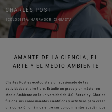
Acerca de nosotros
Serie Breaking Trails
El ajuste y la sensación que tanto te gustan.
Embajadores de marca
Pruebas de guantes
Nuestro compromiso
Prendas WINDSTOPPER® by GORE‑TEX LABS®
Tratamiento repelente al agua (DWR)
CHARLES POST
Impermeabilidad garantizada.
Contacto
Guantes WINDSTOPPER® Stretch by GORE‑TEX LABS®
Totalmente cortavientos. Extremadamente
Buen ajuste. Mejor control. Diseñados para no
transpirables.
Reparaciones
ECOLOGISTA, NARRADOR, CINEASTA
Calzado GORE‑TEX® SURROUND®
Garantía y devolución
sacártelos nunca.
Sistema de transpirablidad 360º para los pies.
Ver todas las tecnologías de prendas exteriores
Preguntas frecuentes
Guantes WINDSTOPPER® by GORE‑TEX LABS®
Ver todas las tecnologías de calzado
Totalmente cortavientos. Comodidad extraordinaria.
Ver todas las tecnologías de guantes
AMANTE DE LA CIENCIA, EL
ARTE Y EL MEDIO AMBIENTE
Charles Post es ecologista y un apasionado de las
actividades al aire libre. Estudió un grado y un máster en
Medio Ambiente en la universidad de U.C. Berkeley. Charles
fusiona sus conocimientos científicos y artísticos para crear
una conexión dinámica entre sus conocimientos académicos