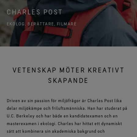
Med en passform och känsla som du kommer att älska.
Varumärkesambassadörer
Test av handskar
Ett större åtagande
WINDSTOPPER® kläder by GORE‑TEX LABS®
Hållbart vattenavvisande impregnering (DWR)
CHARLES POST
Garanterat vattentäta.
Kontakta oss
WINDSTOPPER® stretchhandskar by GORE‑TEX LABS®
Fullständig vindtäta. Med mycket god
Med god passform. Bättre kontroll. Gjorda för att
Information om lagning
andningsförmåga.
EKOLOG, BERÄTTARE, FILMARE
GORE‑TEX® SURROUND® skor
Garanti & reklamationer
behållas på.
Med god andningsförmåga för dina fötter.
Se alla teknologier för ytterplagg
Vanliga frågor
WINDSTOPPER® handskar by GORE‑TEX LABS®
Se alla teknologier för skor och kängor
Fullständigt vindtäta. Med exceptionell komfort.
Se alla teknologier för handskar
VETENSKAP MÖTER KREATIVT
SKAPANDE
Driven av sin passion för miljöfrågor är Charles Post lika
delar miljökämpe och friluftsmänniska. Han har studerat på
U.C. Berkeley och har både en kandidatexamen och en
masterexamen i ekologi. Charles har hittat ett dynamiskt
sätt att kombinera sin akademiska bakgrund och