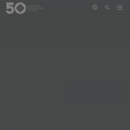
제품
기술
이번 시즌 신제품
지속가능성
GORE‑TEX® 브랜드 파트너
의류
고어텍스 멤브레인
신발
등산
고어텍스 소개
차세대 고어텍스 제품
고어텍스 제품
장갑 및 악세서리
사회적 책임을 다하는 성능
최상의 방수기능
러닝
고어텍스 제품의 테스트
과학 기반 혁신을 통한 책임감 있는 행동.
고어텍스 프로 의류
관리 및 지원
윈드스토퍼 바이 고어텍스 랩
클라이밍
내구성과 오래 지속되는 제품의 가치
가장 극한의 조건에서 타협 없는 기능성
고어텍스 가상실험실 체험
오랫동안 입을 수 있는 제품
건조한 조건에서 최고의 기능
고어텍스® 브랜드 50년의 여정
아웃도어 산업의 핵심 화두로 떠오른 ‘내구성’에 대해 알
고어텍스 서라운드® 아웃도어 신발
일상생활
고어텍스® 브랜드의 주요 순간들을 타임라인에서 만나
아보세요. 지금 바로 백서를 만나보실 수 있습니다.
고어텍스 의류
360도 전방향 투습기능, 튼튼한 방수기능
과학 주도 혁신
보세요.
다용도, 다목적의 기능
유용한 컨텐츠
고어텍스 장갑
모두보기
관리방법
고어텍스 인비저블 핏 신발
믿을 수 있는 편안함과 보호기능