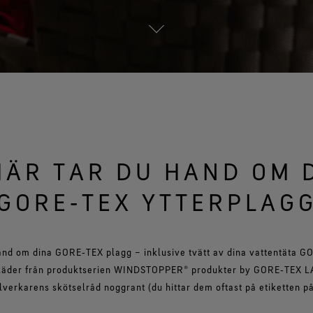
HÄR TAR DU HAND OM 
GORE‑TEX YTTERPLAG
hand om dina GORE‑TEX plagg – inklusive tvätt av dina vattentäta 
kläder från produktserien WINDSTOPPER® produkter by GORE‑TEX L
tillverkarens skötselråd noggrant (du hittar dem oftast på etiketten p