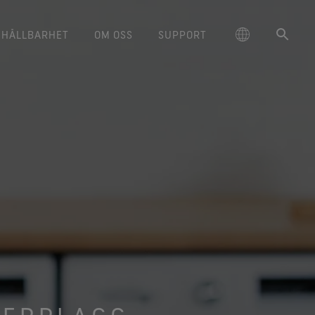
HÅLLBARHET
OM OSS
SUPPORT
schland
‑TEX® livsstilsprodukter
ORE TEX® skor och kängor
ilmserien Breaking Trails
Ansvarsfull prestanda
Skötselråd
Hållbarhet och värdet av att få
大中华区-中国大陆
Varumärkesambassadörer
GORE‑TEX® handskar
Kontakta oss
Arc'teryx
varsfullt agerande genom
 komfort och skydd som du
Ger komfort och skydd som du
saker att hålla
ge
Hållbart vattenavvisande
대한민국
Garanti & reklamationer
Burton
skapsbaserad innovation.
kan lita på.
Läs om hur hållbarhet har blivit en
kan lita på.
impregnering (DWR)
avgörande fråga inom outdoor-
ed Kingdom
日本
Vanliga frågor
Mammut
dukter med lång livslängd
RE‑TEX® Invisible Fit skor
WINDSTOPPER® stretchhandskar
branschen. Vår vitbok finns
Information om lagning
n passform och känsla som
by GORE‑TEX LABS®
tillgänglig nu.
大中華區–台灣/香港
Norrøna
nskapsbaserad innovation
mmer att älska. Garanterat
Med god passform. Bättre
vattentäta.
kontroll. Gjorda för att behållas
ce
Australia / New Zealand
Ett större åtagande
på.
RE‑TEX® SURROUND® skor
ña
d god andningsförmåga för
WINDSTOPPER® handskar by
dina fötter.
GORE‑TEX LABS®
Fullständigt vindtäta. Med