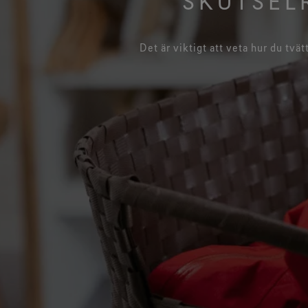
SKÖTSEL
Test av handskar
Det är viktigt att veta hur du tvät