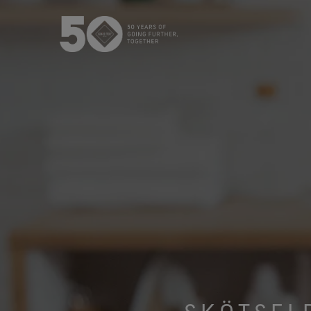
GORE‑TEX® membranet
GOR
Överlägset fö
Nästa generation GORE‑TEX®
S
produkter
WINDSTOPP
Handskar oc
Läs mer om GORE‑TEX®
produkter med ePE-membran.
Förbättrad 
Våra tester
Test av ytterplagg
Test av skor & kängor