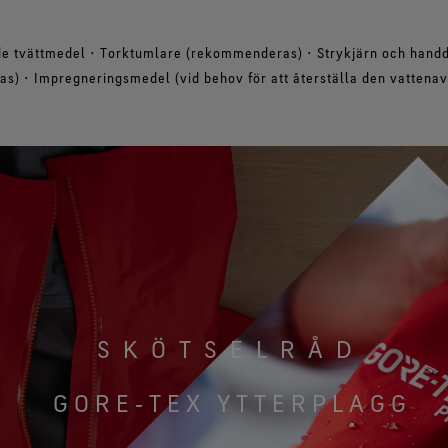
de tvättmedel • Torktumlare (rekommenderas) • Strykjärn och handd
as) • Impregneringsmedel (vid behov för att återställa den vattena
SKÖTSELRÅD
GORE‑TEX YTTERPLAGG