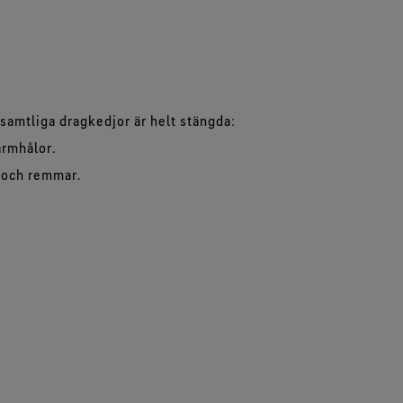
tt samtliga dragkedjor är helt stängda:
 armhålor.
r och remmar.