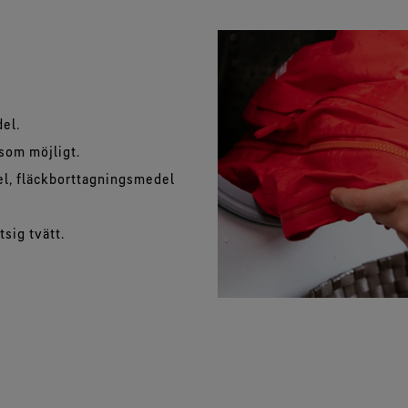
del.
 som möjligt.
el, fläckborttagningsmedel
sig tvätt.