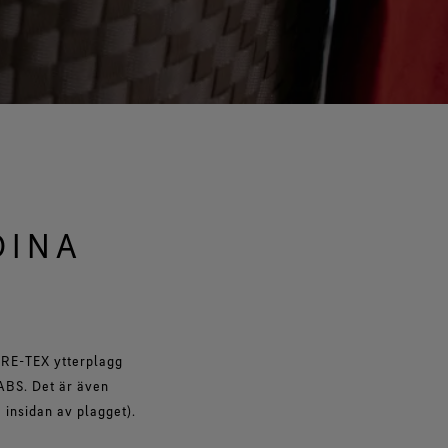
DINA
G
GORE-TEX ytterplagg
ABS. Det är även
å insidan av plagget).