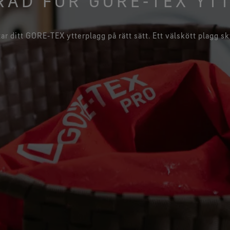
RÅD FÖR GORE‑TEX YT
Se a
Se alla teknologier för ytterplagg
tar ditt GORE‑TEX ytterplagg på rätt sätt. Ett välskött plagg sk