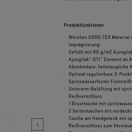
Alle Technologien für Bekleidung
entdecken
Produktfunktioner
Weiches GORE‑TEX Material 
Imprägnierung
Gefüllt mit 80 g/m2 Ajungi
Ajungilak® OTI™ Element an
Abnehmbare, helmtaugliche 
Optimal regulierbare 3-Punk
Spritzwasserfester Frontreiß
Unterarm-Belüftung mit spr
Reißverschluss
1 Brusttasche mit spritzwas
2 Seitentaschen mit verdeck
Tasche am Handgelenk mit s
Reißverschluss zum Verstau