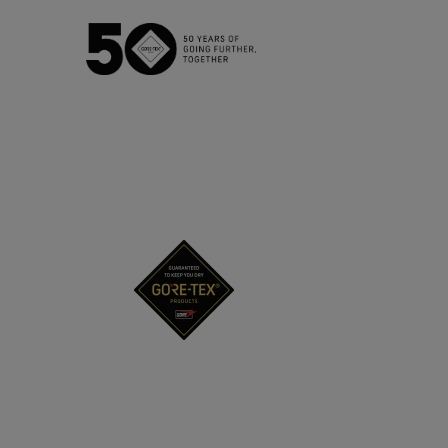
Die GORE‑TEX® Membran
GO
Erstklass
GORE‑TEX® Produkte der
nächsten Generation
Handschuhe un
Erfahre mehr über die
WINDSTOP
GORE‑TEX® Produkte mit ePE
Membran.
Leistungss
Testverfahren
Bekleidung im Test
Schuhe im Test