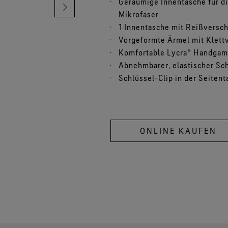
Geräumige Innentasche für die
Mikrofaser
1 Innentasche mit Reißversc
Vorgeformte Ärmel mit Klett
Komfortable Lycra® Handga
Abnehmbarer, elastischer Sc
Schlüssel-Clip in der Seiten
ONLINE KAUFEN