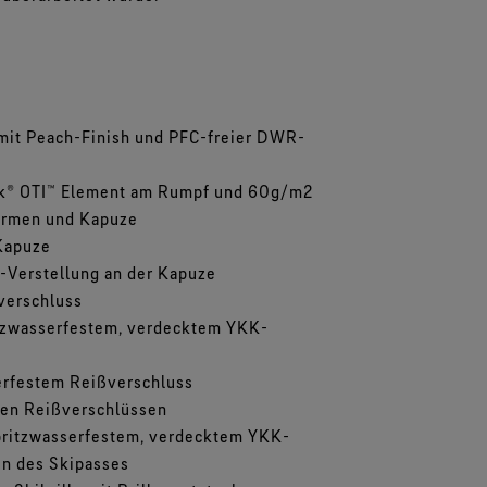
Alle Technologien für
Handschuhe entdecken
mit Peach-Finish und PFC-freier DWR-
lak® OTI™ Element am Rumpf und 60g/m2
 Armen und Kapuze
Kapuze
t-Verstellung an der Kapuze
verschluss
itzwasserfestem, verdecktem YKK-
serfestem Reißverschluss
ten Reißverschlüssen
pritzwasserfestem, verdecktem YKK-
en des Skipasses