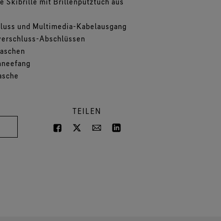
 Skibrille mit Brillenputztuch aus
hluss und Multimedia-Kabelausgang
verschluss-Abschlüssen
maschen
hneefang
tasche
TEILEN