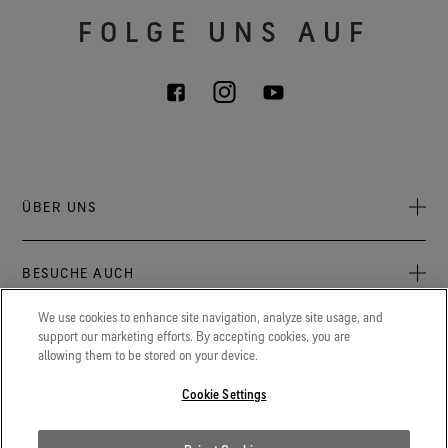
FOLGE UNS AUF
ÜBER UNS
Über uns
BESUCHE AUCH
Verantwortung
Press Newsroom
We use cookies to enhance site navigation, analyze site usage, and
Archive: PFC Goal
Aktuelles zu GORE‑TEX® Produkten, Events und Erlebnissen.
support our marketing efforts. By accepting cookies, you are
LEGAL
allowing them to be stored on your device.
Karriere
GORETEXProfessional.com
Cookie Erklärung
Extremer Schutz für Feuerwehr, Polizei und andere
Cookie Settings
Kontakt
Berufsgruppen.
Cookie Einstellungen