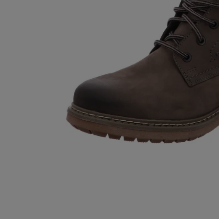
Handschuhe im Test
Virtuelle Labortour