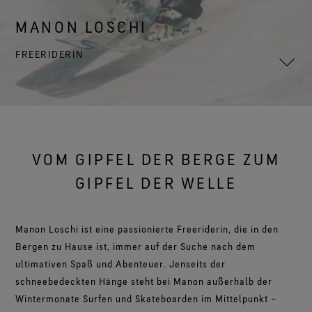
Schuhe im Test
Herausforderungen meistern.
Breaking Trails Serie
Optimale Passform, angenehmes Tragegefühl.
Markenbotschafter
Umfassendes Engagement
Norrøna
DWR-Imprägnierung
MANON LOSCHI
Garantiert wasserdicht.
Kontakt
WINDSTOPPER® Stretch-Handschuhe by GORE‑TEX
Handschuhe im Test
WINDSTOPPER® Bekleidung by GORE‑TEX LABS®
LABS®
Absolut winddicht. Hoch atmungsaktiv.
Reparaturinformationen
FREERIDERIN
GORE‑TEX® SURROUND® Schuhe
Garantie und Rückgabe
Eng anliegende Passform. Bessere Kontrolle. Zum
Virtuelle Labortour
Rundum atmungsaktive Schuhe.
Anlassen gemacht.
Alle Technologien für Bekleidung entdecken
Häufig gestellte Fragen
Alle Technologien für Schuhe entdecken
WINDSTOPPER® Handschuhe by GORE‑TEX LABS®
Absolut winddicht. Einzigartiger Komfort.
Alle Technologien für Handschuhe entdecken
VOM GIPFEL DER BERGE ZUM
GIPFEL DER WELLE
Manon Loschi ist eine passionierte Freeriderin, die in den
Bergen zu Hause ist, immer auf der Suche nach dem
ultimativen Spaß und Abenteuer. Jenseits der
schneebedeckten Hänge steht bei Manon außerhalb der
Wintermonate Surfen und Skateboarden im Mittelpunkt –