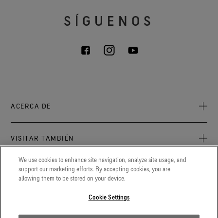
SÍGUENOS
ACERCA DE
Acerca de nosotros
VISITAR TAMBIÉN
Sostenibilidad
Sala de prensa
We use cookies to enhance site navigation, analyze site usage, and
Archive: PFC Goal
La última información sobre los productos, eventos y
support our marketing efforts. By accepting cookies, you are
LEGAL
experiencias GORE‑TEX.
allowing them to be stored on your device.
Oportunidades profesionales
Política de privacidad
GORETEXProfessional.com
Cookie Settings
Contacto
Protección extrema para bomberos y policía y otros cuerpos
Política de cookies
profesionales.