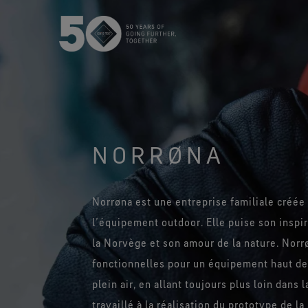
La membrane GORE‑TEX®
Pr
NORRØNA
U
Produits GORE‑TEX® Nouvelle
Génération
Gants
Découvrez les produits
Produits 
Norrøna est une entreprise familiale créée
GORE‑TEX® dotés d’une
l’équipement outdoor. Elle puise son inspi
membrane ePE.
Hautement per
la Norvège et son amour de la nature. Norr
Nos procédés de tests
fonctionnelles pour un équipement haut de
Tests vêtements
plein air, en allant toujours plus loin dans
travaillé à la réalisation du prototype de
Tests chaussures