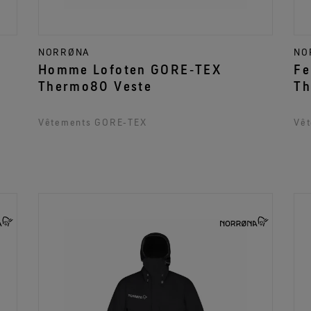
NORRØNA
NO
Homme Lofoten GORE‑TEX
Fe
Thermo80 Veste
Th
Vêtements GORE‑TEX
Vê