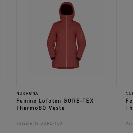
NORRØNA
NO
Femme Lofoten GORE‑TEX
Fe
Thermo80 Veste
Th
Vêtements GORE‑TEX
Vê