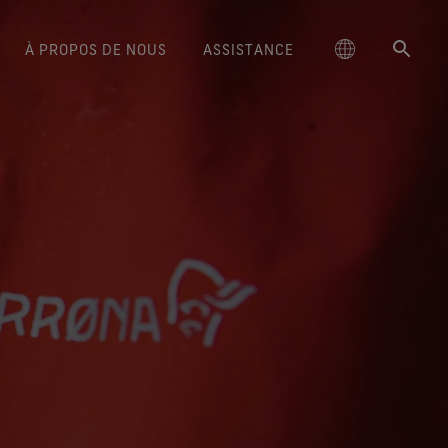
À PROPOS DE NOUS
ASSISTANCE
schland
uits GORE‑TEX® Lifestyle
Chaussures GORE‑TEX®
Freeride World Tour
Conseils d’entretien
大中华区-中国大陆
La durabilité ou l’art de faire
Ambassadeurs de la marque
Gants GORE‑TEX®
Nous contacter
Arc'teryx
n confort et une protection
Un confort et une protection
durer les choses
Performance Responsable
ge
Produit déperlant DWR
Série Breaking Trails
대한민국
Garantie et Retours
Burton
dignes de confiance.
Découvrez comment la durabilité
dignes de confiance.
façon responsable grâce à
est devenue un enjeu majeur pour
vations qui s’appuient sur
ed Kingdom
The GORE‑TEX Gear Tour
Réparation
日本
GOREWEAR
FAQ
sures GORE‑TEX® Invisible
Gants WINDSTOPPER® Stretch
le secteur outdoor. Notre livre
la science.
Fit
par GORE‑TEX LABS®
blanc est désormais disponible.
大中華區–台灣/香港
Mammut
nfort et les sensations que
Parfaitement ajustés. Meilleur
Longévité des produits
vous aimez. Imperméabilité
contrôle. Conçus pour ne pas
ce
Australia / New Zealand
Norrøna
garantie.
être retirés.
Innovations scientifiques
ña
Chaussures GORE‑TEX®
Gants WINDSTOPPER® par
Une attention globale
SURROUND®
GORE‑TEX LABS®
Un système de respirabilité
Totalement coupe-vent. Confort