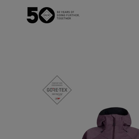
La membrane GORE‑TEX®
Pr
U
Produits GORE‑TEX® Nouvelle
Génération
Gants
Découvrez les produits
Produits 
GORE‑TEX® dotés d’une
membrane ePE.
Hautement per
Nos procédés de tests
Tests vêtements
Tests chaussures