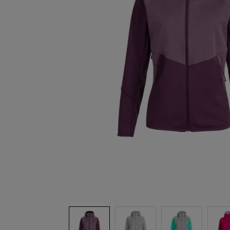
Tests gants
Visite virtuelle des laboratoires