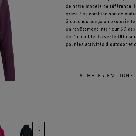
de notre modèle de référence. I
Hautement respirants.
grâce à sa combinaison de mati
Voir toutes les technologies de
Voi
3 couches conçu en exclusivité 
vêtements
un revêtement intérieur 3D assu
de l’humidité. La veste Ultima
pour les activités d’outdoor et 
ACHETER EN LIGNE