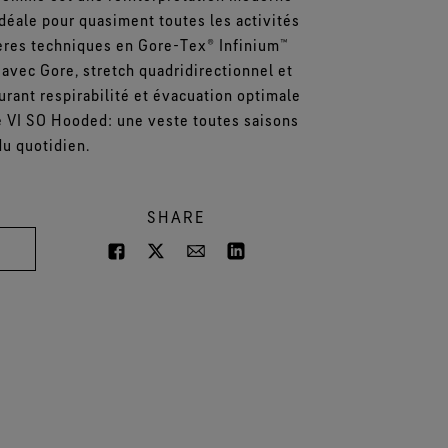
déale pour quasiment toutes les activités
intégrale pour vos pieds.
exceptionnel.
ères techniques en Gore-Tex® Infinium™
r toutes les technologies de
Voir toutes les technologies de
avec Gore, stretch quadridirectionnel et
chaussures
gants
rant respirabilité et évacuation optimale
te VI SO Hooded: une veste toutes saisons
du quotidien.
SHARE