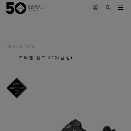
제품
기술
BLACK YAK
이번 시즌 신제품
드라켄 쉴드 GTX(남성)
지속가능성
GORE‑TEX® 브랜드 파트너
의류
고어텍스 멤브레인
신발
등산
고어텍스 소개
차세대 고어텍스 제품
고어텍스 제품
장갑 및 악세서리
사회적 책임을 다하는 성능
최상의 방수기능
러닝
고어텍스 제품의 테스트
과학 기반 혁신을 통한 책임감 있는 행동.
고어텍스 프로 의류
관리 및 지원
윈드스토퍼 바이 고어텍스 랩
클라이밍
내구성과 오래 지속되는 제품의 가치
가장 극한의 조건에서 타협 없는 기능성
고어텍스 가상실험실 체험
오랫동안 입을 수 있는 제품
건조한 조건에서 최고의 기능
고어텍스® 브랜드 50년의 여정
아웃도어 산업의 핵심 화두로 떠오른 ‘내구성’에 대해 알
고어텍스 서라운드® 아웃도어 신발
일상생활
고어텍스® 브랜드의 주요 순간들을 타임라인에서 만나
아보세요. 지금 바로 백서를 만나보실 수 있습니다.
고어텍스 의류
360도 전방향 투습기능, 튼튼한 방수기능
과학 주도 혁신
보세요.
다용도, 다목적의 기능
유용한 컨텐츠
고어텍스 장갑
모두보기
관리방법
고어텍스 인비저블 핏 신발
믿을 수 있는 편안함과 보호기능