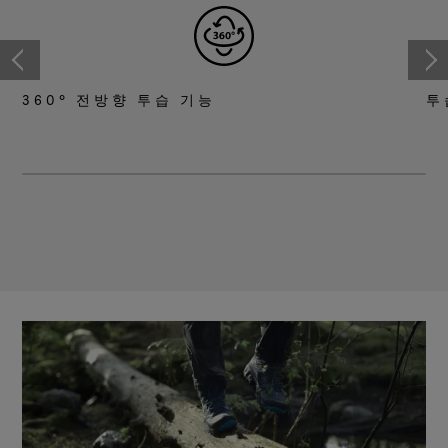
360° 전방향 투습 기능
투