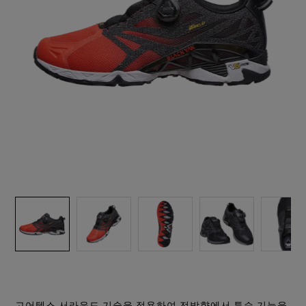
관행을 넘어선 노력
회사 소개
윈드스토퍼 바이 고어텍스 랩 의류
보도자료
당신이 좋아하는 핏. 방수기능까지 겸비
파트너 브랜드
완전한 방풍과 우수한 투습기능. 언제나 옳은 선택
발수성 (DWR)
연락처
윈드스토퍼 바이 고어텍스 랩 스트레치 장갑 제품
창업자 Bob Gore를 기리며
고어텍스 라이프스타일 제품군
고어텍스 신발
브랜드 앰배서더
손에 꼭 맞는 핏. 더 정교한 작업 가능
모든 의류 기술 보기
수선정보
믿을 수 있는 편안함과 보호기능
품질보증과 수선
브레이킹 트레일 필름 시리즈
윈드스토퍼 바이 고어텍스 랩 장갑 제품
모든 신발 기술 보기
자주 묻는 질문
완벽한 방풍. 뛰어난 보호기능
모든 장갑 기술 보기
고어텍스 서라운드 기술을 적용하여 전방향에서 투습 기능을