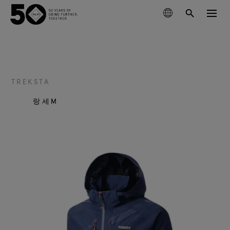
제품
기술
TREKSTA
이번 시즌 신제품
랑세M
지속가능성
GORE‑TEX® 브랜드 파트너
의류
고어텍스 멤브레인
신발
등산
고어텍스 소개
차세대 고어텍스 제품
고어텍스 제품
장갑 및 악세서리
사회적 책임을 다하는 성능
최상의 방수기능
러닝
고어텍스 제품의 테스트
과학 기반 혁신을 통한 책임감 있는 행동.
고어텍스 프로 의류
관리 및 지원
윈드스토퍼 바이 고어텍스 랩
클라이밍
내구성과 오래 지속되는 제품의 가치
가장 극한의 조건에서 타협 없는 기능성
고어텍스 가상실험실 체험
오랫동안 입을 수 있는 제품
건조한 조건에서 최고의 기능
고어텍스® 브랜드 50년의 여정
아웃도어 산업의 핵심 화두로 떠오른 ‘내구성’에 대해 알
고어텍스 서라운드® 아웃도어 신발
일상생활
고어텍스® 브랜드의 주요 순간들을 타임라인에서 만나
아보세요. 지금 바로 백서를 만나보실 수 있습니다.
고어텍스 의류
360도 전방향 투습기능, 튼튼한 방수기능
과학 주도 혁신
보세요.
다용도, 다목적의 기능
유용한 컨텐츠
고어텍스 장갑
모두보기
관리방법
고어텍스 인비저블 핏 신발
믿을 수 있는 편안함과 보호기능