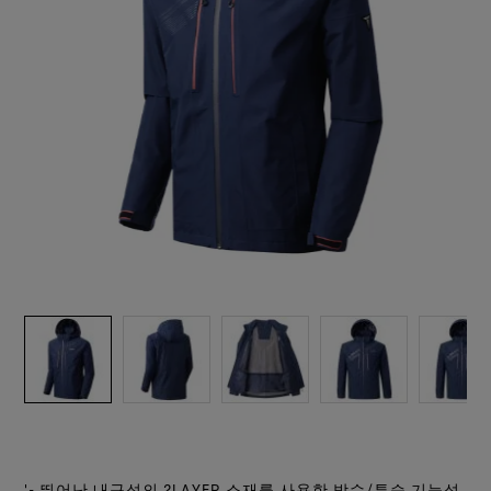
관행을 넘어선 노력
회사 소개
윈드스토퍼 바이 고어텍스 랩 의류
보도자료
당신이 좋아하는 핏. 방수기능까지 겸비
파트너 브랜드
완전한 방풍과 우수한 투습기능. 언제나 옳은 선택
발수성 (DWR)
연락처
윈드스토퍼 바이 고어텍스 랩 스트레치 장갑 제품
창업자 Bob Gore를 기리며
고어텍스 라이프스타일 제품군
고어텍스 신발
브랜드 앰배서더
손에 꼭 맞는 핏. 더 정교한 작업 가능
모든 의류 기술 보기
수선정보
믿을 수 있는 편안함과 보호기능
품질보증과 수선
브레이킹 트레일 필름 시리즈
윈드스토퍼 바이 고어텍스 랩 장갑 제품
모든 신발 기술 보기
자주 묻는 질문
완벽한 방풍. 뛰어난 보호기능
모든 장갑 기술 보기
'- 뛰어난 내구성의 2LAYER 소재를 사용한 방수/투습 기능성