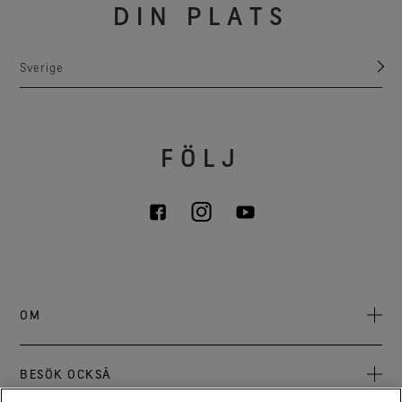
DIN PLATS
Sverige
FÖLJ
OM
Om oss
BESÖK OCKSÅ
Karriär