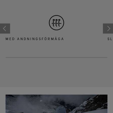
MED ANDNINGSFÖRMÅGA
S