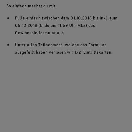
Schuhe im Test
Herausforderungen meistern.
Breaking Trails Serie
Optimale Passform, angenehmes Tragegefühl.
Markenbotschafter
So einfach machst du mit:
Umfassendes Engagement
Norrøna
DWR-Imprägnierung
Garantiert wasserdicht.
Kontakt
WINDSTOPPER® Stretch-Handschuhe by GORE‑TEX
Handschuhe im Test
WINDSTOPPER® Bekleidung by GORE‑TEX LABS®
Fülle einfach zwischen dem 01.10.2018 bis inkl. zum
LABS®
Absolut winddicht. Hoch atmungsaktiv.
Reparaturinformationen
GORE‑TEX® SURROUND® Schuhe
Garantie und Rückgabe
Eng anliegende Passform. Bessere Kontrolle. Zum
05.10.2018 (Ende um 11:59 Uhr MEZ) das
Virtuelle Labortour
Rundum atmungsaktive Schuhe.
Anlassen gemacht.
Gewinnspielformular aus
Alle Technologien für Bekleidung entdecken
Häufig gestellte Fragen
Alle Technologien für Schuhe entdecken
WINDSTOPPER® Handschuhe by GORE‑TEX LABS®
Unter allen Teilnehmern, welche das Formular
Absolut winddicht. Einzigartiger Komfort.
ausgefüllt haben verlosen wir 1x2 Eintrittskarten.
Alle Technologien für Handschuhe entdecken