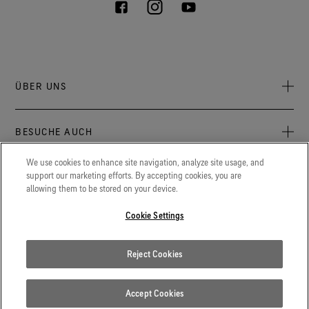
ÜBER UNS
Über uns
BESUCHE AUCH
Verantwortung
Press Newsroom
We use cookies to enhance site navigation, analyze site usage, and
Archive: PFC Goal
Aktuelles zu GORE‑TEX® Produkten, Events und Erlebnissen.
support our marketing efforts. By accepting cookies, you are
LEGAL
allowing them to be stored on your device.
Karriere
GORETEXProfessional.com
Cookie Erklärung
Extremer Schutz für Feuerwehr, Polizei und andere
Cookie Settings
Kontakt
Berufsgruppen.
Cookie Einstellungen
Gore.de
Reject Cookies
Datenschutzerklärung
Wir stehen für Innovationen in den Bereichen Life Sciences,
Luft- und Raumfahrt und weiteren Bereichen.
Nutzungsbedingungen
Accept Cookies